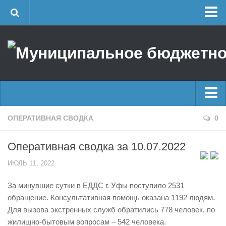
Главная
Об учреждении
Руководство
ЕДДС г. Уфы
Районные УГЗ
Главные новости
ОПЕРАТИВНАЯ СВОДКА
0
Поисково-спасательный отряд г. Уфы
Новости
Учебно-методический отдел
Оперативная сводка за 10.07.2022
Оперативная сводка
Центр размещения пострадавших
ИЮЛЬ 11, 2022
Архив
Раскрытие информации
За минувшие сутки в ЕДДС г. Уфы поступило 2531
Отчеты о реализации муниципальных программ
Половодье
обращение. Консультативная помощь оказана 1192 людям.
Документы
Купальный сезон
Для вызова экстренных служб обратились 778 человек, по
История
жилищно-бытовым вопросам – 542 человека.