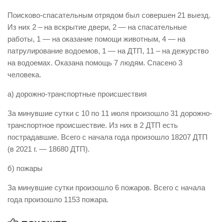
Виды деятельности
Поисково-спасательным отрядом был совершен 21 выезд.
Из них 2 – на вскрытие двери, 2 — на спасательные
Обслуживание опасных производственных объектов
работы, 1 — на оказание помощи животным, 4 — на
Оказание платных образовательных услуг
патрулирование водоемов, 1 — на ДТП, 11 – на дежурство
на водоемах. Оказана помощь 7 людям. Спасено 3
УГЗ рекомендует
человека.
Памятки населению
а) дорожно-транспортные происшествия
Как стать спасателем
За минувшие сутки с 10 по 11 июля произошло 31 дорожно-
Уголок гражданской обороны
транспортное происшествие. Из них в 2 ДТП есть
Пресс-центр
пострадавшие. Всего с начала года произошло 18207 ДТП
СМИ о нас
(в 2021 г. — 18680 ДТП).
Конкурсы
б) пожары
Наша работа
За минувшие сутки произошло 6 пожаров. Всего с начала
Фотогалерея
года произошло 1153 пожара.
Обращения