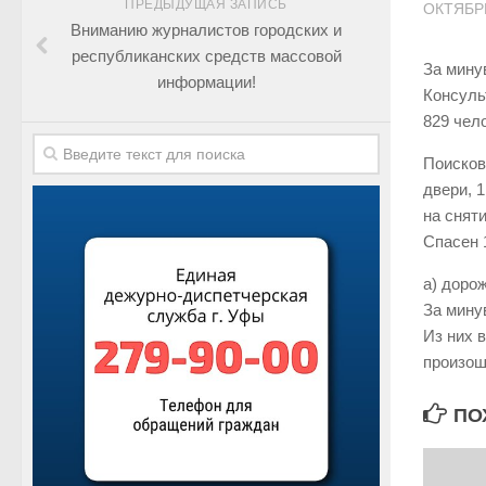
ПРЕДЫДУЩАЯ ЗАПИСЬ
ОКТЯБРЬ
Вниманию журналистов городских и
республиканских средств массовой
За мину
информации!
Консуль
829 чел
Поисков
двери, 
на снят
Спасен 
а) доро
За мину
Из них 
произош
ПО