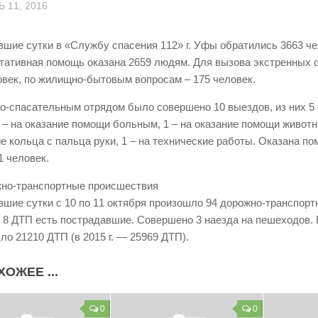
 11, 2016
вшие сутки в «Службу спасения 112» г. Уфы обратились 3663 че
тативная помощь оказана 2659 людям. Для вызова экстренных 
овек, по жилищно-бытовым вопросам – 175 человек.
о-спасательным отрядом было совершено 10 выездов, из них 5
1 – на оказание помощи больным, 1 – на оказание помощи животны
ие кольца с пальца руки, 1 – на технические работы. Оказана п
1 человек.
жно-транспортные происшествия
вшие сутки с 10 по 11 октября произошло 94 дорожно-транспор
в 8 ДТП есть пострадавшие. Совершено 3 наезда на пешеходов. 
ло 21210 ДТП (в 2015 г. — 25969 ДТП).
ХОЖЕЕ ...
0
0