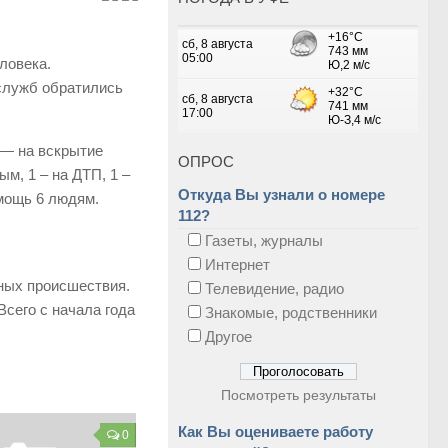
ловека.
служб обратились
 — на вскрытие
ОПРОС
м, 1 – на ДТП, 1 –
Откуда Вы узнали о номере
омощь 6 людям.
112?
Газеты, журналы
Интернет
тных происшествия.
Телевидение, радио
Всего с начала года
Знакомые, родственники
Другое
Посмотреть результаты
Как Вы оцениваете работу
0