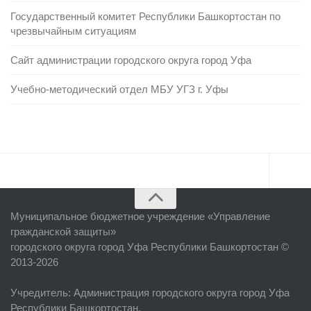
Государственный комитет Республики Башкортостан по
чрезвычайным ситуациям
Сайт администрации городского округа город Уфа
Учебно-методический отдел МБУ УГЗ г. Уфы
Главная
Муниципальное бюджетное учреждение «
Управление
Об учреждении
гражданской защиты
»
городского округа город Уфа Республики Башкортостан ©
Руководство
2013-2026
ЕДДС г. Уфы
Учредитель
: Администрация городского округа город Уфа
Районные УГЗ
Республики Башкортостан.