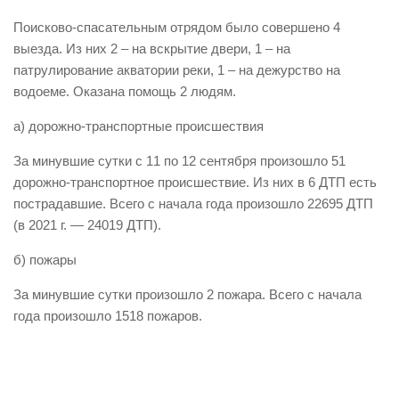
Виды деятельности
Поисково-спасательным отрядом было совершено 4
выезда. Из них 2 – на вскрытие двери, 1 – на
Обслуживание опасных производственных объектов
патрулирование акватории реки, 1 – на дежурство на
Оказание платных образовательных услуг
водоеме. Оказана помощь 2 людям.
УГЗ рекомендует
а) дорожно-транспортные происшествия
Памятки населению
За минувшие сутки с 11 по 12 сентября произошло 51
Как стать спасателем
дорожно-транспортное происшествие. Из них в 6 ДТП есть
пострадавшие. Всего с начала года произошло 22695 ДТП
Уголок гражданской обороны
(в 2021 г. — 24019 ДТП).
Пресс-центр
б) пожары
СМИ о нас
За минувшие сутки произошло 2 пожара. Всего с начала
Конкурсы
года произошло 1518 пожаров.
Наша работа
Фотогалерея
Обращения