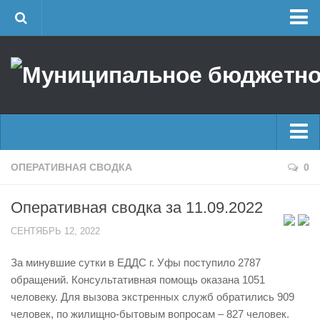
Главная
Об учреждении
Руководство
ЕДДС г. Уфы
Районные УГЗ
Главные новости
ОПЕРАТИВНАЯ СВОДКА
0
Поисково-спасательный отряд г. Уфы
Новости
Учебно-методический отдел
Оперативная сводка за 11.09.2022
Оперативная сводка
Центр размещения пострадавших
СЕНТЯБРЬ 12, 2022
Архив
Раскрытие информации
За минувшие сутки в ЕДДС г. Уфы поступило 2787
Отчеты о реализации муниципальных программ
Половодье
обращений. Консультативная помощь оказана 1051
Документы
Купальный сезон
человеку. Для вызова экстренных служб обратились 909
История
человек, по жилищно-бытовым вопросам – 827 человек.