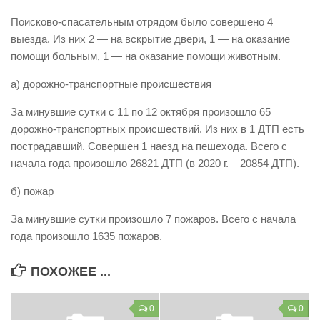
Виды деятельности
Поисково-спасательным отрядом было совершено 4
выезда. Из них 2 — на вскрытие двери, 1 — на оказание
Обслуживание опасных производственных объектов
помощи больным, 1 — на оказание помощи животным.
Оказание платных образовательных услуг
а) дорожно-транспортные происшествия
УГЗ рекомендует
За минувшие сутки с 11 по 12 октября произошло 65
Памятки населению
дорожно-транспортных происшествий. Из них в 1 ДТП есть
Как стать спасателем
пострадавший. Совершен 1 наезд на пешехода. Всего с
начала года произошло 26821 ДТП (в 2020 г. – 20854 ДТП).
Уголок гражданской обороны
Пресс-центр
б) пожар
СМИ о нас
За минувшие сутки произошло 7 пожаров. Всего с начала
года произошло 1635 пожаров.
Конкурсы
Наша работа
ПОХОЖЕЕ ...
Фотогалерея
0
0
Обращения