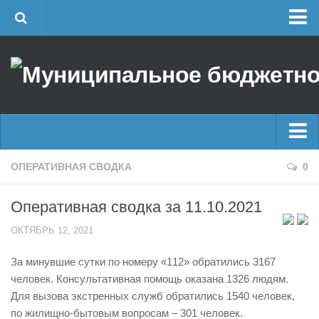
Главная
Об учреждении
Руководство
ЕДДС г. Уфы
Районные УГЗ
Главные новости
ОПЕРАТИВНАЯ СВОДКА
0
Поисково-спасательный отряд г. Уфы
Новости
Учебно-методический отдел
Оперативная сводка за 11.10.2021
Оперативная сводка
Центр размещения пострадавших
ОКТЯБРЬ 12, 2021
Архив
Раскрытие информации
За минувшие сутки по номеру «112» обратились 3167
Отчеты о реализации муниципальных программ
Половодье
человек. Консультативная помощь оказана 1326 людям.
Документы
Купальный сезон
Для вызова экстренных служб обратились 1540 человек,
История
по жилищно-бытовым вопросам – 301 человек.