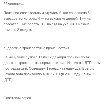
92 человека.
Виды деятельности
Поисково-спасательным отрядом было совершено 6
Обслуживание опасных производственных объектов
выездов, из которых 4 — на вскрытие дверей, 1 — на
Оказание платных образовательных услуг
спасательные работы, 1 – выезд на учения. Оказана
помощь 2 людям.
УГЗ рекомендует
Памятки населению
Как стать спасателем
а) дорожно-транспортные происшествия
Уголок гражданской обороны
За минувшие сутки с 11 по 12 декабря произошло 143
Пресс-центр
дорожно-транспортных происшествия. Из них в 1 ДТП есть
пострадавший. Совершен 1 наезд на пешехода. Всего с
СМИ о нас
начала года произошло 49162 ДТП (в 2013 году – 53679
Конкурсы
ДТП).
Наша работа
Фотогалерея
Советский район
Обращения