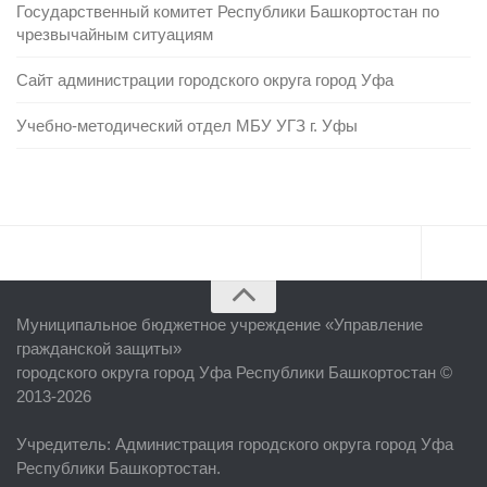
Государственный комитет Республики Башкортостан по
чрезвычайным ситуациям
Сайт администрации городского округа город Уфа
Учебно-методический отдел МБУ УГЗ г. Уфы
Главная
Муниципальное бюджетное учреждение «
Управление
Об учреждении
гражданской защиты
»
городского округа город Уфа Республики Башкортостан ©
Руководство
2013-2026
ЕДДС г. Уфы
Учредитель
: Администрация городского округа город Уфа
Районные УГЗ
Республики Башкортостан.
Поисково-спасательный отряд г. Уфы