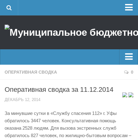
Главная
Об учреждении
Руководство
ЕДДС г. Уфы
Районные УГЗ
Главные новости
ОПЕРАТИВНАЯ СВОДКА
0
Поисково-спасательный отряд г. Уфы
Новости
Учебно-методический отдел
Оперативная сводка за 11.12.2014
Оперативная сводка
Центр размещения пострадавших
ДЕКАБРЬ 12, 2014
Архив
Раскрытие информации
За минувшие сутки в «Службу спасения 112» г. Уфы
Отчеты о реализации муниципальных программ
Половодье
обратилось 3447 человек. Консультативная помощь
Документы
Купальный сезон
оказана 2528 людям. Для вызова экстренных служб
История
обратилось 827 человек, по жилищно-бытовым вопросам –