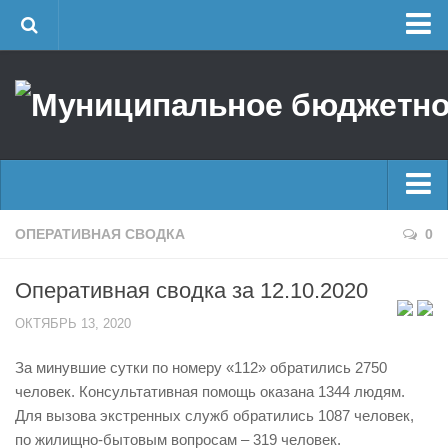
Главная
Об учреждении
Руководство
ЕДДС г. Уфы
Районные УГЗ
Главные новости
ОПЕРАТИВНАЯ СВОДКА
0
Поисково-спасательный отряд г. Уфы
Новости
Учебно-методический отдел
Оперативная сводка за 12.10.2020
Оперативная сводка
Центр размещения пострадавших
ОКТЯБРЬ 13, 2020
Архив
Раскрытие информации
За минувшие сутки по номеру «112» обратились 2750
Отчеты о реализации муниципальных программ
Половодье
человек. Консультативная помощь оказана 1344 людям.
Документы
Купальный сезон
Для вызова экстренных служб обратились 1087 человек,
История
по жилищно-бытовым вопросам – 319 человек.