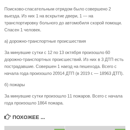
Виды деятельности
Поисково-спасательным отрядом было совершено 2
выезда. Из них 1 на вскрытие двери, 1 — на
Обслуживание опасных производственных объектов
транспортировку больного до автомобиля скорой помощи.
Оказание платных образовательных услуг
Спасен 1 человек.
УГЗ рекомендует
а) дорожно-транспортные происшествия
Памятки населению
За минувшие сутки с 12 по 13 октября произошло 60
Как стать спасателем
дорожно-транспортных происшествий. Из них в 3 ДТП есть
пострадавшие. Совершен 1 наезд на пешехода. Всего с
Уголок гражданской обороны
начала года произошло 20914 ДТП (в 2019 г. — 18963 ДТП).
Пресс-центр
б) пожары
СМИ о нас
За минувшие сутки произошло 11 пожаров. Всего с начала
Конкурсы
года произошло 1864 пожара.
Наша работа
Фотогалерея
ПОХОЖЕЕ ...
Обращения