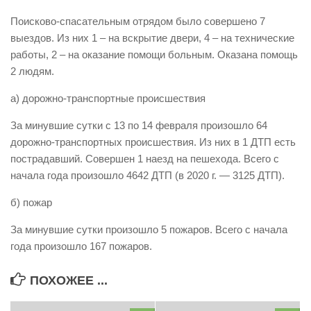
Виды деятельности
Поисково-спасательным отрядом было совершено 7
выездов. Из них 1 – на вскрытие двери, 4 – на технические
Обслуживание опасных производственных объектов
работы, 2 – на оказание помощи больным. Оказана помощь
Оказание платных образовательных услуг
2 людям.
УГЗ рекомендует
а) дорожно-транспортные происшествия
Памятки населению
За минувшие сутки с 13 по 14 февраля произошло 64
Как стать спасателем
дорожно-транспортных происшествия. Из них в 1 ДТП есть
пострадавший. Совершен 1 наезд на пешехода. Всего с
Уголок гражданской обороны
начала года произошло 4642 ДТП (в 2020 г. — 3125 ДТП).
Пресс-центр
б) пожар
СМИ о нас
За минувшие сутки произошло 5 пожаров. Всего с начала
Конкурсы
года произошло 167 пожаров.
Наша работа
Фотогалерея
ПОХОЖЕЕ ...
Обращения