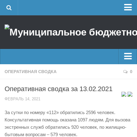
Главная
Об учреждении
Руководство
ЕДДС г. Уфы
Районные УГЗ
Главные новости
ОПЕРАТИВНАЯ СВОДКА
0
Поисково-спасательный отряд г. Уфы
Новости
Учебно-методический отдел
Оперативная сводка за 13.02.2021
Оперативная сводка
Центр размещения пострадавших
ФЕВРАЛЬ 14, 2021
Архив
Раскрытие информации
За сутки по номеру «112» обратились 2596 человек.
Отчеты о реализации муниципальных программ
Половодье
Консультативная помощь оказана 1097 людям. Для вызова
Документы
Купальный сезон
экстренных служб обратились 920 человек, по жилищно-
История
бытовым вопросам – 579 человек.