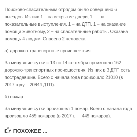
Виды деятельности
Поисково-спасательным отрядом было совершено 6
выездов. Из них 1 – на вскрытие двери, 1 — на
Обслуживание опасных производственных объектов
показательные выступления, 1 – на ДТП, 1 – на оказание
Оказание платных образовательных услуг
помощи животному, 2 – на спасательные работы. Оказана
помощь 4 людям. Спасено 2 человека.
УГЗ рекомендует
Памятки населению
а) дорожно-транспортные происшествия
Как стать спасателем
За минувшие сутки с 13 по 14 сентября произошло 162
дорожно-транспортных происшествия. Из них в 3 ДТП есть
Уголок гражданской обороны
пострадавшие. Всего с начала года произошло 21010 (в
Пресс-центр
2017 году – 20944 ДТП).
СМИ о нас
б) пожар
Конкурсы
За минувшие сутки произошел 1 пожар. Всего с начала года
Наша работа
произошло 459 пожаров (в 2017 г. — 449 пожаров).
Фотогалерея
ПОХОЖЕЕ ...
Обращения