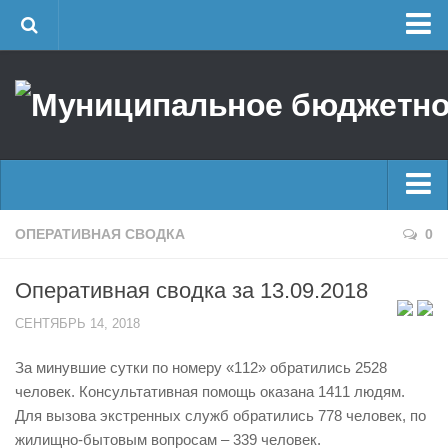
Главная
Об учреждении
Руководство
ЕДДС г. Уфы
Районные УГЗ
Главные новости
ОПЕРАТИВНАЯ СВОДКА
0
Поисково-спасательный отряд г. Уфы
Новости
Учебно-методический отдел
Оперативная сводка за 13.09.2018
Оперативная сводка
Центр размещения пострадавших
СЕНТЯБРЬ 14, 2018
Архив
Раскрытие информации
За минувшие сутки по номеру «112» обратились 2528
Отчеты о реализации муниципальных программ
Половодье
человек. Консультативная помощь оказана 1411 людям.
Документы
Купальный сезон
Для вызова экстренных служб обратились 778 человек, по
История
жилищно-бытовым вопросам – 339 человек.