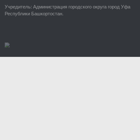
Учредитель
: Администрация городского округа город Уфа
Районные УГЗ
Республики Башкортостан.
Поисково-спасательный отряд г. Уфы
Учебно-методический отдел
Центр размещения пострадавших
Раскрытие информации
Отчеты о реализации муниципальных программ
Документы
История
Виды деятельности
Обслуживание опасных производственных объектов
Оказание платных образовательных услуг
УГЗ рекомендует
Памятки населению