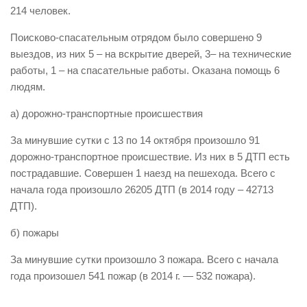
214 человек.
Виды деятельности
Поисково-спасательным отрядом было совершено 9
Обслуживание опасных производственных объектов
выездов, из них 5 – на вскрытие дверей, 3– на технические
Оказание платных образовательных услуг
работы, 1 – на спасательные работы. Оказана помощь 6
людям.
УГЗ рекомендует
Памятки населению
а) дорожно-транспортные происшествия
Как стать спасателем
За минувшие сутки с 13 по 14 октября произошло 91
дорожно-транспортное происшествие. Из них в 5 ДТП есть
Уголок гражданской обороны
пострадавшие. Совершен 1 наезд на пешехода. Всего с
Пресс-центр
начала года произошло 26205 ДТП (в 2014 году – 42713
СМИ о нас
ДТП).
Конкурсы
б) пожары
Наша работа
За минувшие сутки произошло 3 пожара. Всего с начала
Фотогалерея
года произошел 541 пожар (в 2014 г. — 532 пожара).
Обращения