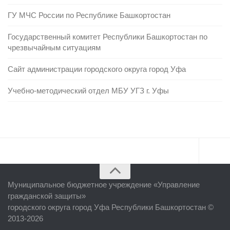
ГУ МЧС России по Республике Башкортостан
Государственный комитет Республики Башкортостан по
чрезвычайным ситуациям
Сайт администрации городского округа город Уфа
Учебно-методический отдел МБУ УГЗ г. Уфы
Главная
Муниципальное бюджетное учреждение «
Управление
Об учреждении
гражданской защиты
»
городского округа город Уфа Республики Башкортостан ©
Руководство
2013-2026
ЕДДС г. Уфы