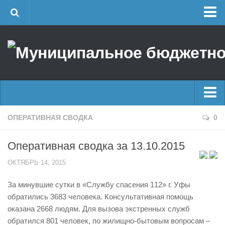
Главная
Об учреждении
Руководство
ЕДДС г. Уфы
Районные УГЗ
Главные новости
ОПЕРАТИВНАЯ СВОДКА
0
Поисково-спасательный отряд г. Уфы
Новости
Учебно-методический отдел
Оперативная сводка за 13.10.2015
Оперативная сводка
Центр размещения пострадавших
ОКТЯБРЬ 14, 2015
Архив
Раскрытие информации
За минувшие сутки в «Службу спасения 112» г. Уфы
Отчеты о реализации муниципальных программ
Половодье
обратились 3683 человека. Консультативная помощь
Документы
Купальный сезон
оказана 2668 людям. Для вызова экстренных служб
История
обратился 801 человек, по жилищно-бытовым вопросам –