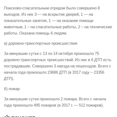
Виды деятельности
Поисково-спасательным отрядом было совершено 8
выездов. Из них 3 — на вскрытие дверей, 1 — на
Обслуживание опасных производственных объектов
показательные занятия, 1 — на оказание помощи
Оказание платных образовательных услуг
животным, 1 – на спасательные работы, 2 – на технические
работы. Оказана помощь 6 людям.
УГЗ рекомендует
Памятки населению
а) дорожно-транспортные происшествия
Как стать спасателем
За минувшие сутки с 13 по 14 октября произошло 75
дорожно-транспортных происшествий. Из них в 6 ДТП есть
Уголок гражданской обороны
пострадавшие. Совершено 3 наезда на пешеходов. Всего с
Пресс-центр
начала года произошло 23686 ДТП (в 2017 году – 23356
СМИ о нас
ДТП).
Конкурсы
б) пожар
Наша работа
За минувшие сутки произошло 2 пожара. Всего с начала
Фотогалерея
года произошло 495 пожаров (в 2017 г. — 512 пожаров).
Обращения