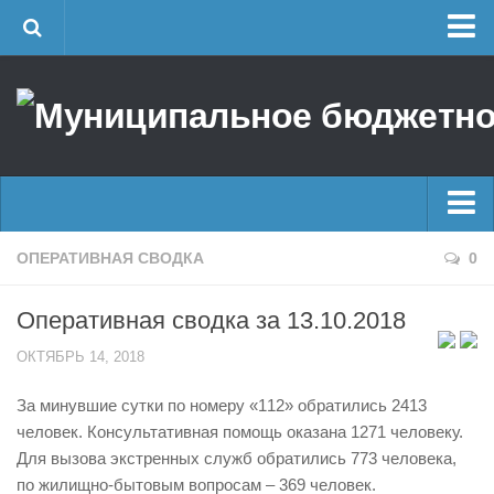
Главная
Об учреждении
Руководство
ЕДДС г. Уфы
Районные УГЗ
Главные новости
ОПЕРАТИВНАЯ СВОДКА
0
Поисково-спасательный отряд г. Уфы
Новости
Учебно-методический отдел
Оперативная сводка за 13.10.2018
Оперативная сводка
Центр размещения пострадавших
ОКТЯБРЬ 14, 2018
Архив
Раскрытие информации
За минувшие сутки по номеру «112» обратились 2413
Отчеты о реализации муниципальных программ
Половодье
человек. Консультативная помощь оказана 1271 человеку.
Документы
Купальный сезон
Для вызова экстренных служб обратились 773 человека,
История
по жилищно-бытовым вопросам – 369 человек.