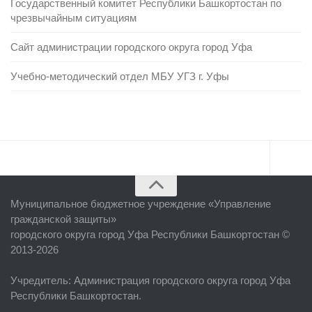
Государственный комитет Республики Башкортостан по
чрезвычайным ситуациям
Сайт администрации городского округа город Уфа
Учебно-методический отдел МБУ УГЗ г. Уфы
Главная
Муниципальное бюджетное учреждение «
Управление
Об учреждении
гражданской защиты
»
городского округа город Уфа Республики Башкортостан ©
Руководство
2013-2026
ЕДДС г. Уфы
Учредитель
: Администрация городского округа город Уфа
Районные УГЗ
Республики Башкортостан.
Поисково-спасательный отряд г. Уфы