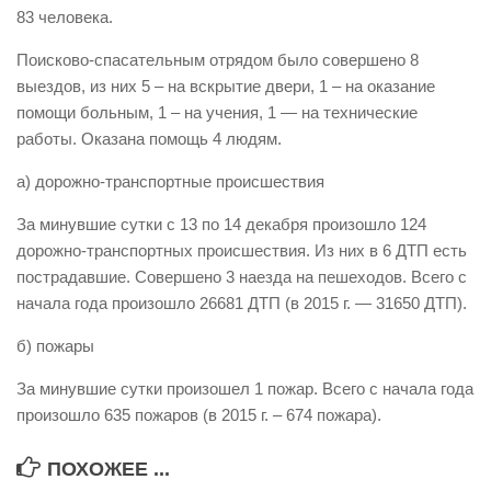
83 человека.
Виды деятельности
Поисково-спасательным отрядом было совершено 8
Обслуживание опасных производственных объектов
выездов, из них 5 – на вскрытие двери, 1 – на оказание
Оказание платных образовательных услуг
помощи больным, 1 – на учения, 1 — на технические
работы. Оказана помощь 4 людям.
УГЗ рекомендует
Памятки населению
а) дорожно-транспортные происшествия
Как стать спасателем
За минувшие сутки с 13 по 14 декабря произошло 124
дорожно-транспортных происшествия. Из них в 6 ДТП есть
Уголок гражданской обороны
пострадавшие. Совершено 3 наезда на пешеходов. Всего с
Пресс-центр
начала года произошло 26681 ДТП (в 2015 г. — 31650 ДТП).
СМИ о нас
б) пожары
Конкурсы
За минувшие сутки произошел 1 пожар. Всего с начала года
Наша работа
произошло 635 пожаров (в 2015 г. – 674 пожара).
Фотогалерея
ПОХОЖЕЕ ...
Обращения