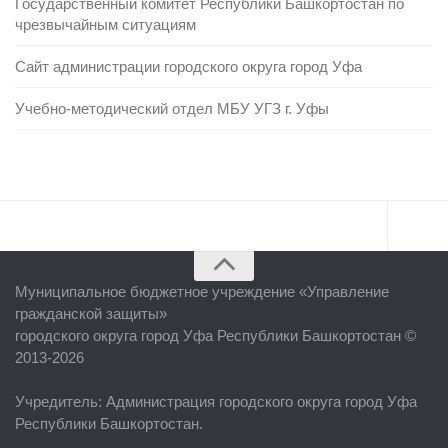
Государственный комитет Республики Башкортостан по
чрезвычайным ситуациям
Сайт администрации городского округа город Уфа
Учебно-методический отдел МБУ УГЗ г. Уфы
Главная
Муниципальное бюджетное учреждение «
Управление
Об учреждении
гражданской защиты
»
городского округа город Уфа Республики Башкортостан ©
Руководство
2013-2026
ЕДДС г. Уфы
Учредитель
: Администрация городского округа город Уфа
Районные УГЗ
Республики Башкортостан.
Поисково-спасательный отряд г. Уфы