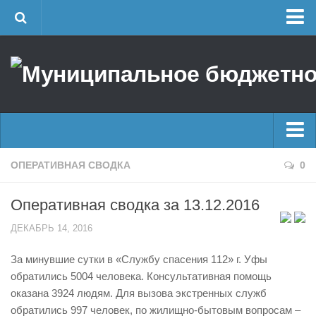
Главная
Об учреждении
Руководство
ЕДДС г. Уфы
Районные УГЗ
Главные новости
ОПЕРАТИВНАЯ СВОДКА
0
Поисково-спасательный отряд г. Уфы
Новости
Учебно-методический отдел
Оперативная сводка за 13.12.2016
Оперативная сводка
Центр размещения пострадавших
ДЕКАБРЬ 14, 2016
Архив
Раскрытие информации
За минувшие сутки в «Службу спасения 112» г. Уфы
Отчеты о реализации муниципальных программ
Половодье
обратились 5004 человека. Консультативная помощь
Документы
Купальный сезон
оказана 3924 людям. Для вызова экстренных служб
История
обратились 997 человек, по жилищно-бытовым вопросам –