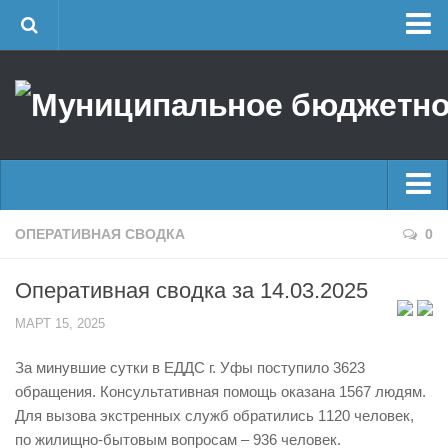
Главная
Об учреждении
Руководство
ЕДДС г. Уфы
Районные УГЗ
Главные новости
ОПЕРАТИВНАЯ СВОДКА
0
Поисково-спасательный отряд г. Уфы
Новости
Учебно-методический отдел
Оперативная сводка за 14.03.2025
Оперативная сводка
Центр размещения пострадавших
МАРТ 15, 2025
Архив
Раскрытие информации
За минувшие сутки в ЕДДС г. Уфы поступило 3623
Отчеты о реализации муниципальных программ
Половодье
обращения. Консультативная помощь оказана 1567 людям.
Документы
Купальный сезон
Для вызова экстренных служб обратились 1120 человек,
История
по жилищно-бытовым вопросам – 936 человек.