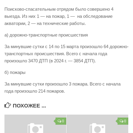
Виды деятельности
Поисково-спасательным отрядом было совершено 4
выезда. Из них 1 — на пожар, 1 — на обследование
Обслуживание опасных производственных объектов
акватории, 2 — на технические работы.
Оказание платных образовательных услуг
а) дорожно-транспортные происшествия
УГЗ рекомендует
За минувшие сутки с 14 по 15 марта произошло 64 дорожно-
Памятки населению
транспортных происшествия. Всего с начала года
Как стать спасателем
произошло 3470 ДТП (в 2024 г. — 3854 ДТП).
Уголок гражданской обороны
б) пожары
Пресс-центр
За минувшие сутки произошло 3 пожара. Всего с начала
СМИ о нас
года произошло 214 пожаров.
Конкурсы
ПОХОЖЕЕ ...
Наша работа
Фотогалерея
0
0
Обращения