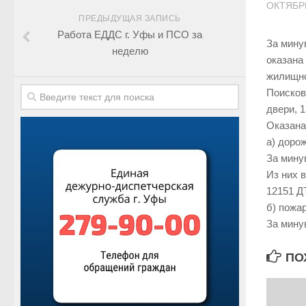
ОКТЯБРЬ
ПРЕДЫДУЩАЯ ЗАПИСЬ
Работа ЕДДС г. Уфы и ПСО за
За мину
неделю
оказана
жилищно
Поисков
двери, 1
Оказана
а) доро
За мину
Из них 
12151 Д
б) пожа
За мину
ПО