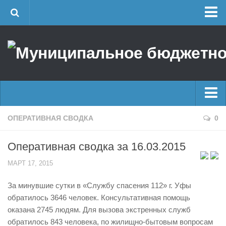
Главная
Об учреждении
Руководство
ЕДДС г. Уфы
Районные УГЗ
Главные новости
ОПЕРАТИВНАЯ СВОДКА
0
Поисково-спасательный отряд г. Уфы
Новости
Учебно-методический отдел
Оперативная сводка за 16.03.2015
Оперативная сводка
Центр размещения пострадавших
МАРТ 17, 2015
Архив
Раскрытие информации
За минувшие сутки в «Службу спасения 112» г. Уфы
Отчеты о реализации муниципальных программ
Половодье
обратилось 3646 человек. Консультативная помощь
Документы
Купальный сезон
оказана 2745 людям. Для вызова экстренных служб
История
обратилось 843 человека, по жилищно-бытовым вопросам