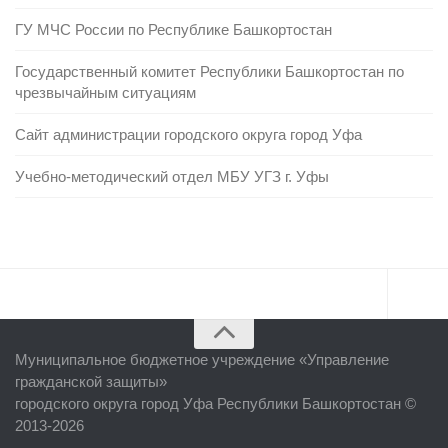
ГУ МЧС России по Республике Башкортостан
Государственный комитет Республики Башкортостан по
чрезвычайным ситуациям
Сайт администрации городского округа город Уфа
Учебно-методический отдел МБУ УГЗ г. Уфы
Главная
Муниципальное бюджетное учреждение «
Управление
Об учреждении
гражданской защиты
»
городского округа город Уфа Республики Башкортостан ©
Руководство
2013-2026
ЕДДС г. Уфы