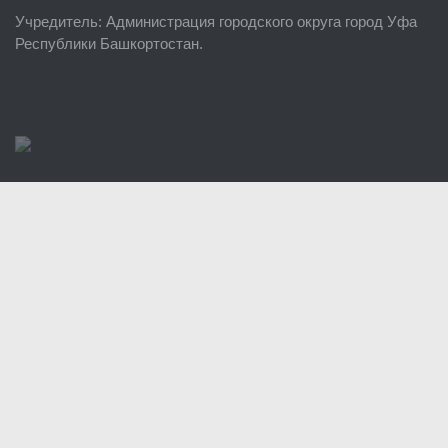
Учредитель
: Администрация городского округа город Уфа
Районные УГЗ
Республики Башкортостан.
Поисково-спасательный отряд г. Уфы
Учебно-методический отдел
Центр размещения пострадавших
Раскрытие информации
Отчеты о реализации муниципальных программ
Документы
История
Виды деятельности
Обслуживание опасных производственных объектов
Оказание платных образовательных услуг
УГЗ рекомендует
Памятки населению