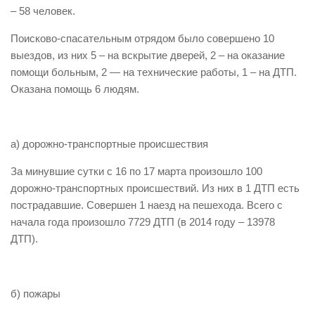
– 58 человек.
Виды деятельности
Поисково-спасательным отрядом было совершено 10
Обслуживание опасных производственных объектов
выездов, из них 5 – на вскрытие дверей, 2 – на оказание
Оказание платных образовательных услуг
помощи больным, 2 — на технические работы, 1 – на ДТП.
Оказана помощь 6 людям.
УГЗ рекомендует
Памятки населению
Как стать спасателем
а) дорожно-транспортные происшествия
Уголок гражданской обороны
За минувшие сутки с 16 по 17 марта произошло 100
Пресс-центр
дорожно-транспортных происшествий. Из них в 1 ДТП есть
пострадавшие. Совершен 1 наезд на пешехода. Всего с
СМИ о нас
начала года произошло 7729 ДТП (в 2014 году – 13978
Конкурсы
ДТП).
Наша работа
Фотогалерея
б) пожары
Обращения