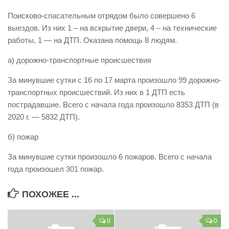
Виды деятельности
Поисково-спасательным отрядом было совершено 6
выездов. Из них 1 – на вскрытие двери, 4 – на технические
Обслуживание опасных производственных объектов
работы, 1 — на ДТП. Оказана помощь 8 людям.
Оказание платных образовательных услуг
а) дорожно-транспортные происшествия
УГЗ рекомендует
За минувшие сутки с 16 по 17 марта произошло 99 дорожно-
Памятки населению
транспортных происшествий. Из них в 1 ДТП есть
Как стать спасателем
пострадавшие. Всего с начала года произошло 8353 ДТП (в
2020 г. — 5832 ДТП).
Уголок гражданской обороны
Пресс-центр
б) пожар
СМИ о нас
За минувшие сутки произошло 6 пожаров. Всего с начала
года произошел 301 пожар.
Конкурсы
Наша работа
ПОХОЖЕЕ ...
Фотогалерея
0
0
Обращения