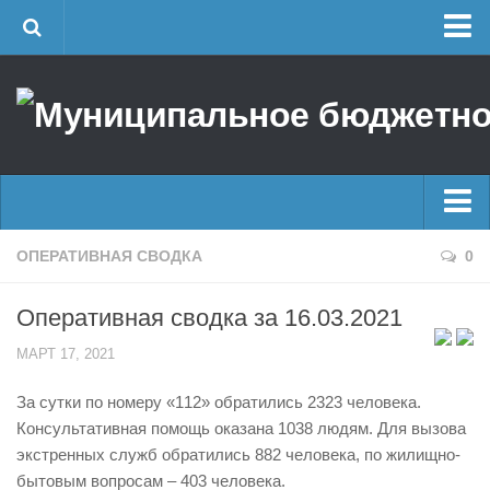
Главная
Об учреждении
Руководство
ЕДДС г. Уфы
Районные УГЗ
Главные новости
ОПЕРАТИВНАЯ СВОДКА
0
Поисково-спасательный отряд г. Уфы
Новости
Учебно-методический отдел
Оперативная сводка за 16.03.2021
Оперативная сводка
Центр размещения пострадавших
МАРТ 17, 2021
Архив
Раскрытие информации
За сутки по номеру «112» обратились 2323 человека.
Отчеты о реализации муниципальных программ
Половодье
Консультативная помощь оказана 1038 людям. Для вызова
Документы
Купальный сезон
экстренных служб обратились 882 человека, по жилищно-
История
бытовым вопросам – 403 человека.