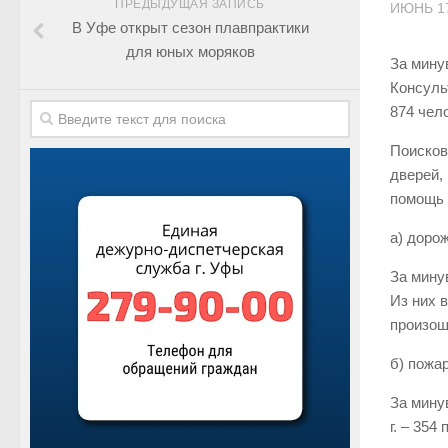
ПРЕДЫДУЩАЯ ЗАПИСЬ
ИЮНЬ 17
В Уфе открыт сезон плавпрактики
для юных моряков
За мину
Консуль
874 чел
Поисков
дверей,
помощь 
а) доро
За мину
Из них 
произош
б) пожа
За мину
г. – 354