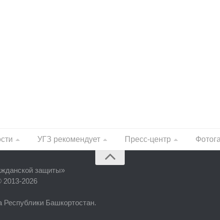
ости
УГЗ рекомендует
Пресс-центр
Фотог
ажданской защиты
»
© 2013-2026
фа Республики Башкортостан.