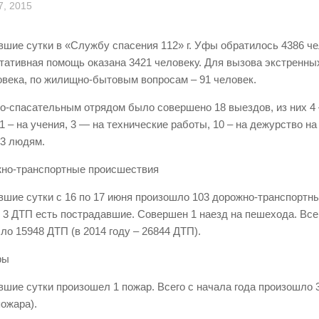
, 2015
вшие сутки в «Службу спасения 112» г. Уфы обратилось 4386 че
тативная помощь оказана 3421 человеку. Для вызова экстренны
овека, по жилищно-бытовым вопросам – 91 человек.
о-спасательным отрядом было совершено 18 выездов, из них 4 
 1 – на учения, 3 — на технические работы, 10 – на дежурство н
3 людям.
жно-транспортные происшествия
вшие сутки с 16 по 17 июня произошло 103 дорожно-транспортн
в 3 ДТП есть пострадавшие. Совершен 1 наезд на пешехода. Всег
ло 15948 ДТП (в 2014 году – 26844 ДТП).
ры
вшие сутки произошел 1 пожар. Всего с начала года произошло 
 пожара).