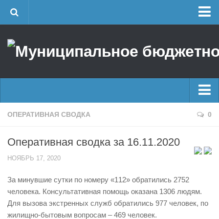
Главная
Об учреждении
Руководство
ЕДДС г. Уфы
Районные УГЗ
Главные новости
ОПЕРАТИВНАЯ СВОДКА
0
Поисково-спасательный отряд г. Уфы
Новости
Учебно-методический отдел
Оперативная сводка за 16.11.2020
Оперативная сводка
Центр размещения пострадавших
НОЯБРЬ 17, 2020
Архив
Раскрытие информации
За минувшие сутки по номеру «112» обратились 2752
Отчеты о реализации муниципальных программ
Половодье
человека. Консультативная помощь оказана 1306 людям.
Документы
Купальный сезон
Для вызова экстренных служб обратились 977 человек, по
История
жилищно-бытовым вопросам – 469 человек.