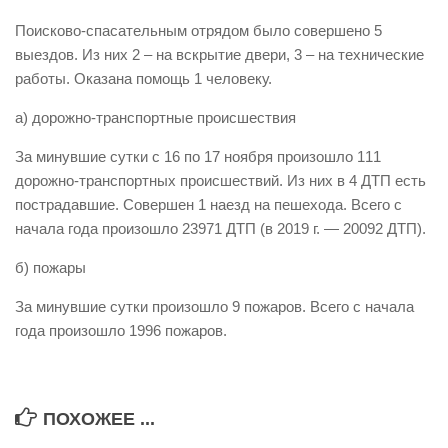
Виды деятельности
Поисково-спасательным отрядом было совершено 5
выездов. Из них 2 – на вскрытие двери, 3 – на технические
Обслуживание опасных производственных объектов
работы. Оказана помощь 1 человеку.
Оказание платных образовательных услуг
а) дорожно-транспортные происшествия
УГЗ рекомендует
За минувшие сутки с 16 по 17 ноября произошло 111
Памятки населению
дорожно-транспортных происшествий. Из них в 4 ДТП есть
Как стать спасателем
пострадавшие. Совершен 1 наезд на пешехода. Всего с
начала года произошло 23971 ДТП (в 2019 г. — 20092 ДТП).
Уголок гражданской обороны
Пресс-центр
б) пожары
СМИ о нас
За минувшие сутки произошло 9 пожаров. Всего с начала
года произошло 1996 пожаров.
Конкурсы
Наша работа
Фотогалерея
ПОХОЖЕЕ ...
Обращения