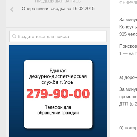
ПРЕДЫДУЩАЯ ЗАПИСЬ
ФЕВРАЛЬ
Оперативная сводка за 16.02.2015
За мину
Консуль
905 чел
Поисков
1 — на 
а) доро
За мину
происше
ДТП (в 2
б) пожа