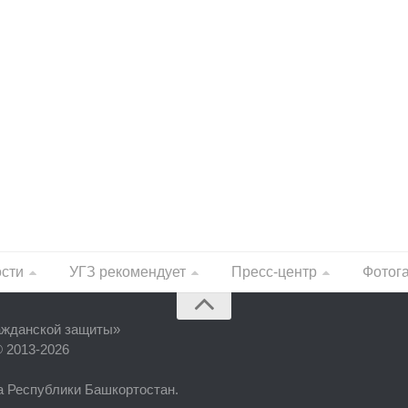
ости
УГЗ рекомендует
Пресс-центр
Фотог
ажданской защиты
»
© 2013-2026
фа Республики Башкортостан.