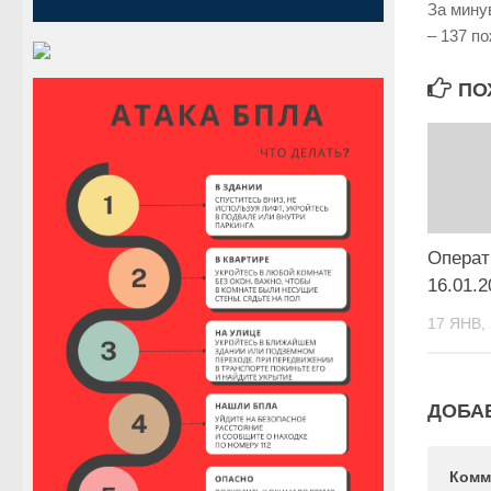
За мину
– 137 по
ПО
Операт
16.01.2
17 ЯНВ,
ДОБА
Комм