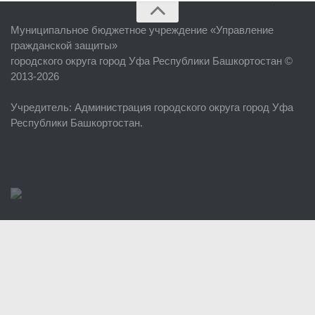
Главная
Муниципальное бюджетное учреждение «
Управление
Об учреждении
гражданской защиты
»
городского округа город Уфа Республики Башкортостан ©
Руководство
2013-2026
ЕДДС г. Уфы
Учредитель
: Администрация городского округа город Уфа
Районные УГЗ
Республики Башкортостан.
Поисково-спасательный отряд г. Уфы
Учебно-методический отдел
Центр размещения пострадавших
Раскрытие информации
Отчеты о реализации муниципальных программ
Документы
История
Виды деятельности