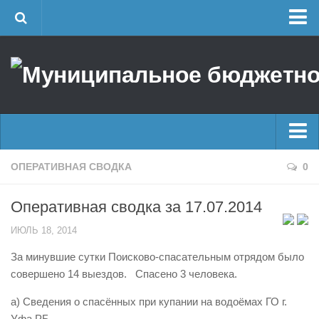
Главная
Об учреждении
Руководство
ЕДДС г. Уфы
Районные УГЗ
Главные новости
ОПЕРАТИВНАЯ СВОДКА
0
Поисково-спасательный отряд г. Уфы
Новости
Учебно-методический отдел
Оперативная сводка за 17.07.2014
Оперативная сводка
Центр размещения пострадавших
ИЮЛЬ 18, 2014
Архив
Раскрытие информации
За минувшие сутки Поисково-спасательным отрядом было
Отчеты о реализации муниципальных программ
Половодье
совершено 14 выездов. Спасено 3 человека.
Документы
Купальный сезон
а) Сведения о спасённых при купании на водоёмах ГО г.
История
Уфа РБ