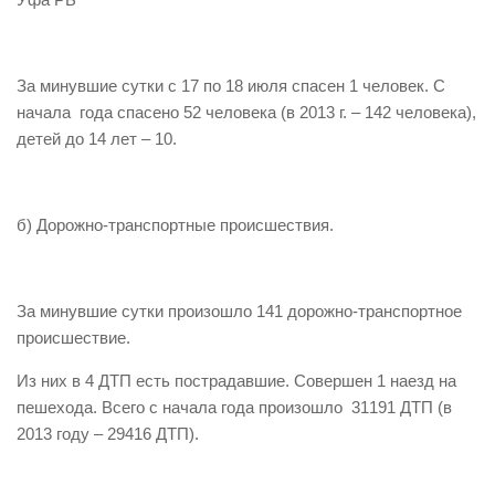
Виды деятельности
Обслуживание опасных производственных объектов
За минувшие сутки с 17 по 18 июля спасен 1 человек. С
Оказание платных образовательных услуг
начала года спасено 52 человека (в 2013 г. – 142 человека),
детей до 14 лет – 10.
УГЗ рекомендует
Памятки населению
Как стать спасателем
б) Дорожно-транспортные происшествия.
Уголок гражданской обороны
Пресс-центр
За минувшие сутки произошло 141 дорожно-транспортное
СМИ о нас
происшествие.
Конкурсы
Из них в 4 ДТП есть пострадавшие. Совершен 1 наезд на
Наша работа
пешехода. Всего с начала года произошло 31191 ДТП (в
2013 году – 29416 ДТП).
Фотогалерея
Обращения