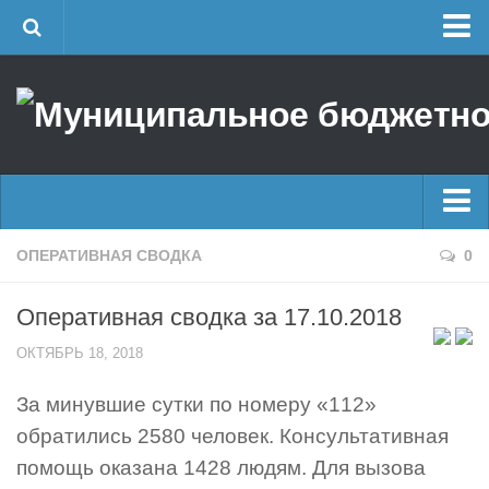
Главная
Об учреждении
Руководство
ЕДДС г. Уфы
Районные УГЗ
Главные новости
ОПЕРАТИВНАЯ СВОДКА
0
Поисково-спасательный отряд г. Уфы
Новости
Учебно-методический отдел
Оперативная сводка за 17.10.2018
Оперативная сводка
Центр размещения пострадавших
ОКТЯБРЬ 18, 2018
Архив
Раскрытие информации
За минувшие сутки по номеру «112»
Отчеты о реализации муниципальных программ
Половодье
обратились 2580 человек. Консультативная
Документы
Купальный сезон
помощь оказана 1428 людям. Для вызова
История