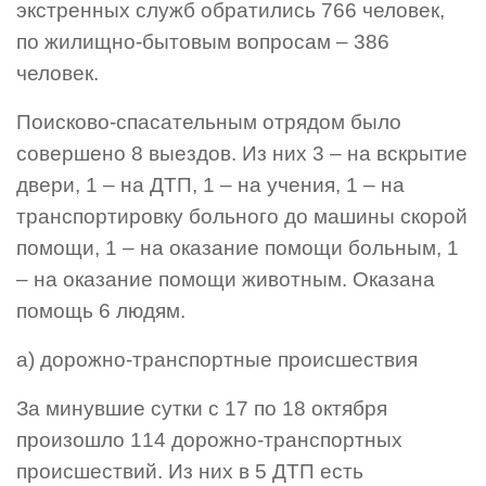
экстренных служб обратились 766 человек,
Виды деятельности
по жилищно-бытовым вопросам – 386
Обслуживание опасных производственных объектов
человек.
Оказание платных образовательных услуг
Поисково-спасательным отрядом было
УГЗ рекомендует
совершено 8 выездов. Из них 3 – на вскрытие
Памятки населению
двери, 1 – на ДТП, 1 – на учения, 1 – на
Как стать спасателем
транспортировку больного до машины скорой
помощи, 1 – на оказание помощи больным, 1
Уголок гражданской обороны
– на оказание помощи животным. Оказана
Пресс-центр
помощь 6 людям.
СМИ о нас
а) дорожно-транспортные происшествия
Конкурсы
Наша работа
За минувшие сутки с 17 по 18 октября
Фотогалерея
произошло 114 дорожно-транспортных
происшествий. Из них в 5 ДТП есть
Обращения