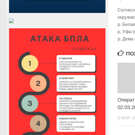
Согласн
окружаю
р. Белая
р. Уфа (
р. Дема 
ПО
Операт
02.03.2
3 МАР, 2