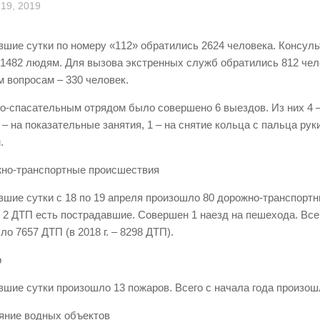
19, 2019
вшие сутки по номеру «112» обратились 2624 человека. Консул
 1482 людям. Для вызова экстренных служб обратились 812 чел
 вопросам – 330 человек.
о-спасательным отрядом было совершено 6 выездов. Из них 4 –
1 – на показательные занятия, 1 – на снятие кольца с пальца ру
.
жно-транспортные происшествия
вшие сутки с 18 по 19 апреля произошло 80 дорожно-транспорт
в 2 ДТП есть пострадавшие. Совершен 1 наезд на пешехода. Всег
о 7657 ДТП (в 2018 г. – 8298 ДТП).
р
вшие сутки произошло 13 пожаров. Всего с начала года произош
ояние водных объектов