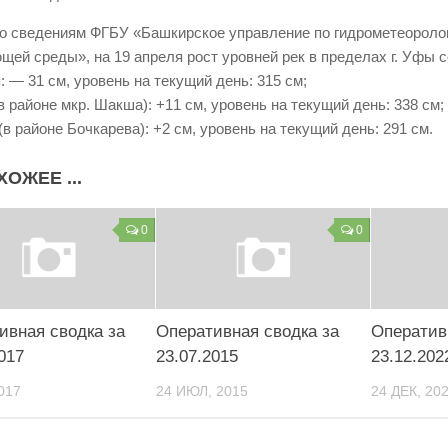
о сведениям ФГБУ «Башкирское управление по гидрометеоролог
щей среды», на 19 апреля рост уровней рек в пределах г. Уфы с
: — 31 см, уровень на текущий день: 315 см;
в районе мкр. Шакша): +11 см, уровень на текущий день: 338 см;
(в районе Бочкарева): +2 см, уровень на текущий день: 291 см.
ХОЖЕЕ ...
0
0
ивная сводка за
Оперативная сводка за
Оператив
017
23.07.2015
23.12.202
017
24 ИЮЛ, 2015
24 ДЕК, 20