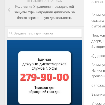
ПРЕДЫДУЩАЯ ЗАПИСЬ
АПРЕЛЬ 
Коллектив Управления гражданской
защиты Уфы наградили дипломом за
За мину
благотворительную деятельность
оказана
бытовым
Поисков
двери, 
5 людям
а) доро
За мину
Из них 
произошл
б) пожа
За мину
в) сост