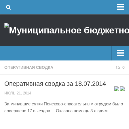
Главная
Об учреждении
Руководство
ЕДДС г. Уфы
Районные УГЗ
Главные новости
ОПЕРАТИВНАЯ СВОДКА
0
Поисково-спасательный отряд г. Уфы
Новости
Учебно-методический отдел
Оперативная сводка за 18.07.2014
Оперативная сводка
Центр размещения пострадавших
ИЮЛЬ 21, 2014
Архив
Раскрытие информации
За минувшие сутки Поисково-спасательным отрядом было
Отчеты о реализации муниципальных программ
Половодье
совершено 17 выездов. Оказана помощь 3 людям.
Документы
Купальный сезон
История