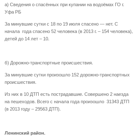
а) Сведения о спасённых при купании на водоёмах ГО г.
Виды деятельности
Уфа РБ
Обслуживание опасных производственных объектов
За минувшие сутки с 18 по 19 июля спасено — нет. С
Оказание платных образовательных услуг
начала года спасено 52 человека (в 2013 г. – 154 человека),
детей до 14 лет – 10.
УГЗ рекомендует
Памятки населению
Как стать спасателем
б) Дорожно-транспортные происшествия.
Уголок гражданской обороны
За минувшие сутки произошло 152 дорожно-транспортных
Пресс-центр
происшествия.
СМИ о нас
Из них в 10 ДТП есть пострадавшие. Совершено 2 наезда
на пешеходов. Всего с начала года произошло 31343 ДТП
Конкурсы
(в 2013 году – 29563 ДТП).
Наша работа
Фотогалерея
Ленинский район.
Обращения