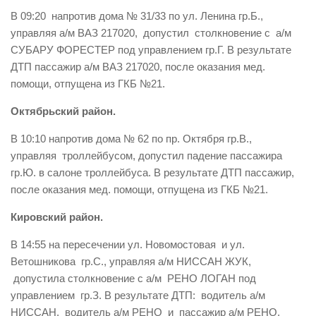
В 09:20 напротив дома № 31/33 по ул. Ленина гр.Б.,
Контакты
управляя а/м ВАЗ 217020, допустил столкновение с а/м
Вакансии
СУБАРУ ФОРЕСТЕР под управлением гр.Г. В результате
ДТП пассажир а/м ВАЗ 217020, после оказания мед.
помощи, отпущена из ГКБ №21.
Октябрьский район.
В 10:10 напротив дома № 62 по пр. Октября гр.В.,
управляя троллейбусом, допустил падение пассажира
гр.Ю. в салоне троллейбуса. В результате ДТП пассажир,
после оказания мед. помощи, отпущена из ГКБ №21.
Кировский район.
В 14:55 на пересечении ул. Новомостовая и ул.
Ветошникова гр.С., управляя а/м НИССАН ЖУК,
допустила столкновение с а/м РЕНО ЛОГАН под
управлением гр.З. В результате ДТП: водитель а/м
НИССАН, водитель а/м РЕНО и пассажир а/м РЕНО,