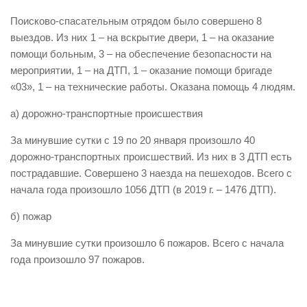
Виды деятельности
Поисково-спасательным отрядом было совершено 8
выездов. Из них 1 – на вскрытие двери, 1 – на оказание
Обслуживание опасных производственных объектов
помощи больным, 3 – на обеспечение безопасности на
Оказание платных образовательных услуг
мероприятии, 1 – на ДТП, 1 – оказание помощи бригаде
«03», 1 – на технические работы. Оказана помощь 4 людям.
УГЗ рекомендует
Памятки населению
а) дорожно-транспортные происшествия
Как стать спасателем
За минувшие сутки с 19 по 20 января произошло 40
дорожно-транспортных происшествий. Из них в 3 ДТП есть
Уголок гражданской обороны
пострадавшие. Совершено 3 наезда на пешеходов. Всего с
Пресс-центр
начала года произошло 1056 ДТП (в 2019 г. – 1476 ДТП).
СМИ о нас
б) пожар
Конкурсы
За минувшие сутки произошло 6 пожаров. Всего с начала
Наша работа
года произошло 97 пожаров.
Фотогалерея
Обращения