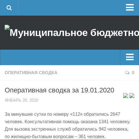
Главная
Об учреждении
Руководство
ЕДДС г. Уфы
Районные УГЗ
Главные новости
ОПЕРАТИВНАЯ СВОДКА
0
Поисково-спасательный отряд г. Уфы
Новости
Учебно-методический отдел
Оперативная сводка за 19.01.2020
Оперативная сводка
Центр размещения пострадавших
ЯНВАРЬ 20, 2020
Архив
Раскрытие информации
За минувшие сутки по номеру «112» обратились 2647
Отчеты о реализации муниципальных программ
Половодье
человек. Консультативная помощь оказана 1341 человеку.
Документы
Купальный сезон
Для вызова экстренных служб обратились 942 человека,
История
по жилищно-бытовым вопросам – 361 человек.