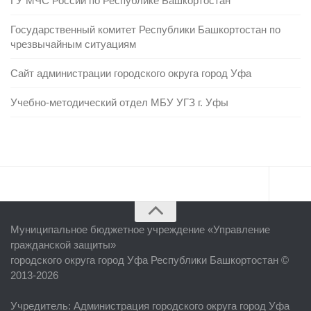
ГУ МЧС России по Республике Башкортостан
Государственный комитет Республики Башкортостан по
чрезвычайным ситуациям
Сайт администрации городского округа город Уфа
Учебно-методический отдел МБУ УГЗ г. Уфы
Главная
Муниципальное бюджетное учреждение «
Управление
Об учреждении
гражданской защиты
»
городского округа город Уфа Республики Башкортостан ©
Руководство
2013-2026
ЕДДС г. Уфы
Учредитель
: Администрация городского округа город Уфа
Районные УГЗ