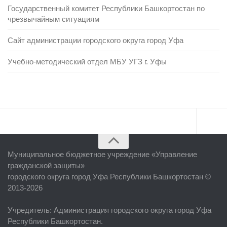
Государственный комитет Республики Башкортостан по
чрезвычайным ситуациям
Сайт администрации городского округа город Уфа
Учебно-методический отдел МБУ УГЗ г. Уфы
Главная
Муниципальное бюджетное учреждение «
Управление
Об учреждении
гражданской защиты
»
городского округа город Уфа Республики Башкортостан ©
Руководство
2013-2026
ЕДДС г. Уфы
Учредитель
: Администрация городского округа город Уфа
Районные УГЗ
Республики Башкортостан.