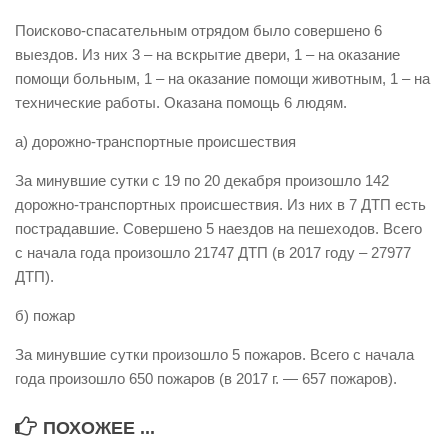
Виды деятельности
Поисково-спасательным отрядом было совершено 6
выездов. Из них 3 – на вскрытие двери, 1 – на оказание
Обслуживание опасных производственных объектов
помощи больным, 1 – на оказание помощи животным, 1 – на
Оказание платных образовательных услуг
технические работы. Оказана помощь 6 людям.
УГЗ рекомендует
а) дорожно-транспортные происшествия
Памятки населению
За минувшие сутки с 19 по 20 декабря произошло 142
Как стать спасателем
дорожно-транспортных происшествия. Из них в 7 ДТП есть
пострадавшие. Совершено 5 наездов на пешеходов. Всего
Уголок гражданской обороны
с начала года произошло 21747 ДТП (в 2017 году – 27977
Пресс-центр
ДТП).
СМИ о нас
б) пожар
Конкурсы
За минувшие сутки произошло 5 пожаров. Всего с начала
Наша работа
года произошло 650 пожаров (в 2017 г. — 657 пожаров).
Фотогалерея
ПОХОЖЕЕ ...
Обращения