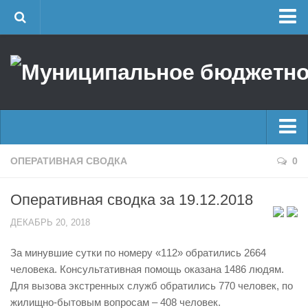
Главная
Об учреждении
Руководство
ЕДДС г. Уфы
Районные УГЗ
Главные новости
ОПЕРАТИВНАЯ СВОДКА
0
Поисково-спасательный отряд г. Уфы
Новости
Учебно-методический отдел
Оперативная сводка за 19.12.2018
Оперативная сводка
Центр размещения пострадавших
ДЕКАБРЬ 20, 2018
Архив
Раскрытие информации
За минувшие сутки по номеру «112» обратились 2664
Отчеты о реализации муниципальных программ
Половодье
человека. Консультативная помощь оказана 1486 людям.
Документы
Купальный сезон
Для вызова экстренных служб обратились 770 человек, по
История
жилищно-бытовым вопросам – 408 человек.