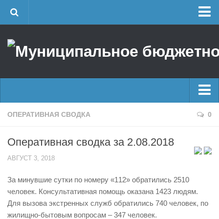
Главная
Об учреждении
Руководство
ЕДДС г. Уфы
Районные УГЗ
Главные новости
ОПЕРАТИВНАЯ СВОДКА
0
Поисково-спасательный отряд г. Уфы
Новости
Учебно-методический отдел
Оперативная сводка за 2.08.2018
Оперативная сводка
Центр размещения пострадавших
АВГУСТ 3, 2018
Архив
Раскрытие информации
За минувшие сутки по номеру «112» обратились 2510
Отчеты о реализации муниципальных программ
Половодье
человек. Консультативная помощь оказана 1423 людям.
Документы
Купальный сезон
Для вызова экстренных служб обратились 740 человек, по
История
жилищно-бытовым вопросам – 347 человек.