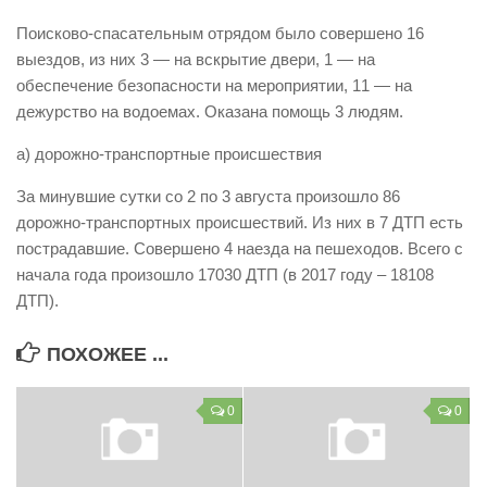
Виды деятельности
Поисково-спасательным отрядом было совершено 16
выездов, из них 3 — на вскрытие двери, 1 — на
Обслуживание опасных производственных объектов
обеспечение безопасности на мероприятии, 11 — на
Оказание платных образовательных услуг
дежурство на водоемах. Оказана помощь 3 людям.
УГЗ рекомендует
а) дорожно-транспортные происшествия
Памятки населению
За минувшие сутки со 2 по 3 августа произошло 86
Как стать спасателем
дорожно-транспортных происшествий. Из них в 7 ДТП есть
пострадавшие. Совершено 4 наезда на пешеходов. Всего с
Уголок гражданской обороны
начала года произошло 17030 ДТП (в 2017 году – 18108
Пресс-центр
ДТП).
СМИ о нас
ПОХОЖЕЕ ...
Конкурсы
Наша работа
0
0
Фотогалерея
Обращения