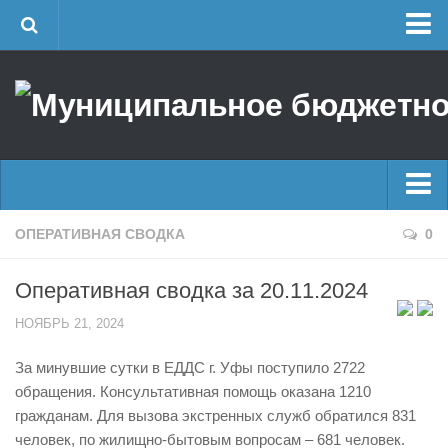
Главная
Об учреждении
Руководство
ЕДДС г. Уфы
Районные УГЗ
Главные новости
ОПЕРАТИВНАЯ СВОДКА
0
Поисково-спасательный отряд г. Уфы
Новости
Учебно-методический отдел
Оперативная сводка за 20.11.2024
Оперативная сводка
Центр размещения пострадавших
НОЯБРЬ 21, 2024
Архив
Раскрытие информации
За минувшие сутки в ЕДДС г. Уфы поступило 2722
Отчеты о реализации муниципальных программ
Половодье
обращения. Консультативная помощь оказана 1210
Документы
Купальный сезон
гражданам. Для вызова экстренных служб обратился 831
История
человек, по жилищно-бытовым вопросам – 681 человек.