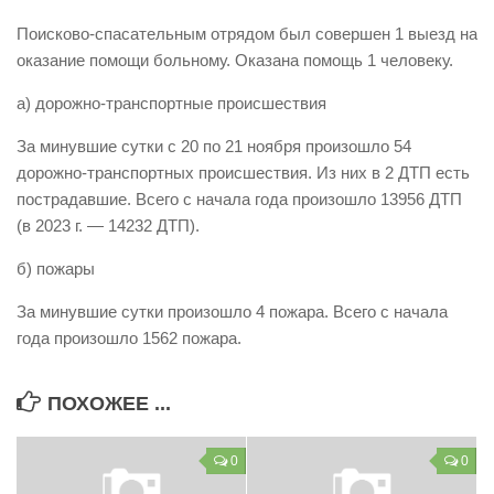
Виды деятельности
Поисково-спасательным отрядом был совершен 1 выезд на
оказание помощи больному. Оказана помощь 1 человеку.
Обслуживание опасных производственных объектов
а) дорожно-транспортные происшествия
Оказание платных образовательных услуг
УГЗ рекомендует
За минувшие сутки с 20 по 21 ноября произошло 54
дорожно-транспортных происшествия. Из них в 2 ДТП есть
Памятки населению
пострадавшие. Всего с начала года произошло 13956 ДТП
Как стать спасателем
(в 2023 г. — 14232 ДТП).
Уголок гражданской обороны
б) пожары
Пресс-центр
За минувшие сутки произошло 4 пожара. Всего с начала
СМИ о нас
года произошло 1562 пожара.
Конкурсы
ПОХОЖЕЕ ...
Наша работа
Фотогалерея
0
0
Обращения