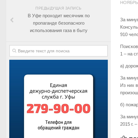
НОЯБРЬ 
ПРЕДЫДУЩАЯ ЗАПИСЬ
В Уфе проходит месячник по
За мину
пропаганде безопасного
Консуль
использования газа в быту
910 чел
Поисков
1 – на 
а) доро
За мину
Из них 
произош
б) пожа
За мину
2015 г. 