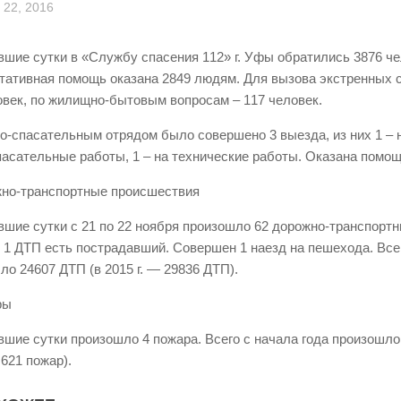
22, 2016
вшие сутки в «Службу спасения 112» г. Уфы обратились 3876 че
тативная помощь оказана 2849 людям. Для вызова экстренных 
овек, по жилищно-бытовым вопросам – 117 человек.
о-спасательным отрядом было совершено 3 выезда, из них 1 – 
спасательные работы, 1 – на технические работы. Оказана помощ
жно-транспортные происшествия
вшие сутки с 21 по 22 ноября произошло 62 дорожно-транспорт
в 1 ДТП есть пострадавший. Совершен 1 наезд на пешехода. Всег
ло 24607 ДТП (в 2015 г. — 29836 ДТП).
ры
вшие сутки произошло 4 пожара. Всего с начала года произошло
– 621 пожар).