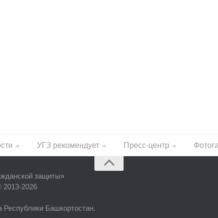
ости
УГЗ рекомендует
Пресс-центр
Фотог
ажданской защиты
»
© 2013-2026
фа Республики Башкортостан.