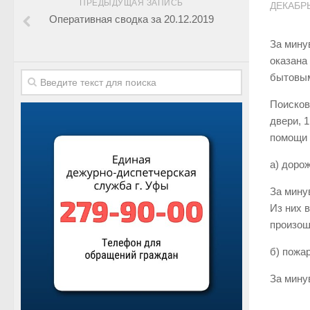
ПРЕДЫДУЩАЯ ЗАПИСЬ
ДЕКАБРЬ
Оперативная сводка за 20.12.2019
За мину
оказана
бытовым
Поисков
двери, 
помощи 
а) доро
За мину
Из них 
произошл
б) пожа
За мину