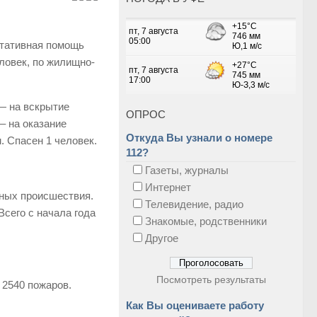
ьтативная помощь
ловек, по жилищно-
— на вскрытие
ОПРОС
– на оказание
Откуда Вы узнали о номере
. Спасен 1 человек.
112?
Газеты, журналы
Интернет
тных происшествия.
Телевидение, радио
Всего с начала года
Знакомые, родственники
Другое
Посмотреть результаты
 2540 пожаров.
Как Вы оцениваете работу