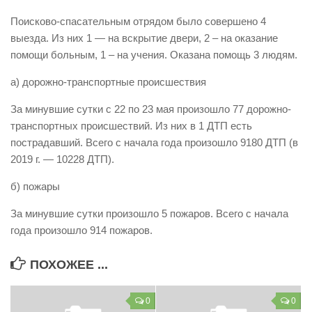
Виды деятельности
Поисково-спасательным отрядом было совершено 4
выезда. Из них 1 — на вскрытие двери, 2 – на оказание
Обслуживание опасных производственных объектов
помощи больным, 1 – на учения. Оказана помощь 3 людям.
Оказание платных образовательных услуг
а) дорожно-транспортные происшествия
УГЗ рекомендует
За минувшие сутки с 22 по 23 мая произошло 77 дорожно-
Памятки населению
транспортных происшествий. Из них в 1 ДТП есть
Как стать спасателем
пострадавший. Всего с начала года произошло 9180 ДТП (в
2019 г. — 10228 ДТП).
Уголок гражданской обороны
Пресс-центр
б) пожары
СМИ о нас
За минувшие сутки произошло 5 пожаров. Всего с начала
года произошло 914 пожаров.
Конкурсы
Наша работа
ПОХОЖЕЕ ...
Фотогалерея
0
0
Обращения