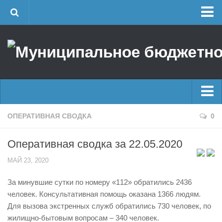
Главная
Об учреждении
Руководство
ЕДДС г. Уфы
Районные УГЗ
Главные новости
ОПЕРАТИВНАЯ СВОДКА
0
Поисково-спасательный отряд г. Уфы
Новости
Учебно-методический отдел
Оперативная сводка за 22.05.2020
Оперативная сводка
Центр размещения пострадавших
МАЙ 23, 2020
Архив
Раскрытие информации
За минувшие сутки по номеру «112» обратились 2436
Отчеты о реализации муниципальных программ
Половодье
человек. Консультативная помощь оказана 1366 людям.
Документы
Купальный сезон
Для вызова экстренных служб обратились 730 человек, по
История
жилищно-бытовым вопросам – 340 человек.