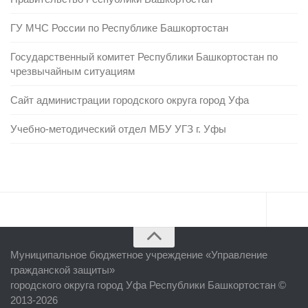
ГУ МЧС России по Республике Башкортостан
Государственный комитет Республики Башкортостан по
чрезвычайным ситуациям
Сайт администрации городского округа город Уфа
Учебно-методический отдел МБУ УГЗ г. Уфы
Главная
Муниципальное бюджетное учреждение «
Управление
Об учреждении
гражданской защиты
»
городского округа город Уфа Республики Башкортостан ©
Руководство
2013-2026