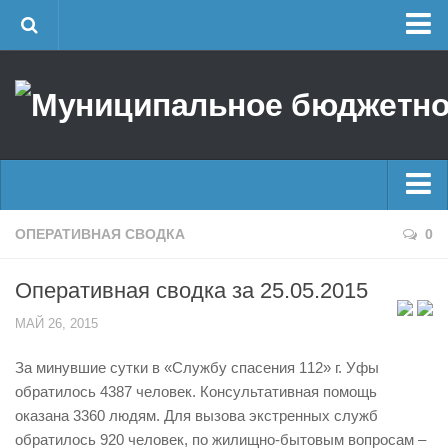
Главная
Об учреждении
Руководство
ЕДДС г. Уфы
Районные УГЗ
Главные новости
ОПЕРАТИВНАЯ СВОДКА
0
Поисково-спасательный отряд г. Уфы
Новости
Учебно-методический отдел
Оперативная сводка за 25.05.2015
Оперативная сводка
Центр размещения пострадавших
МАЙ 26, 2015
Архив
Раскрытие информации
За минувшие сутки в «Службу спасения 112» г. Уфы
Отчеты о реализации муниципальных программ
Половодье
обратилось 4387 человек. Консультативная помощь
Документы
Купальный сезон
оказана 3360 людям. Для вызова экстренных служб
История
обратилось 920 человек, по жилищно-бытовым вопросам –