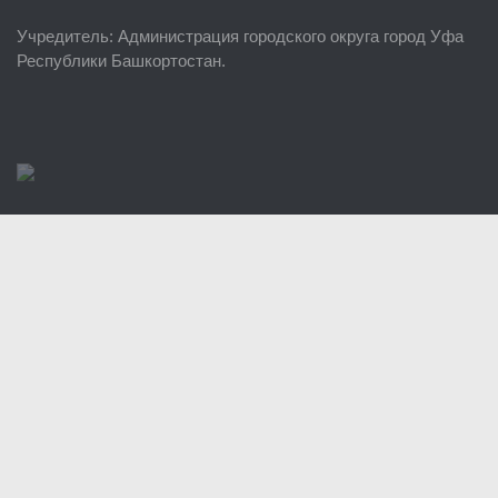
ЕДДС г. Уфы
Учредитель
: Администрация городского округа город Уфа
Районные УГЗ
Республики Башкортостан.
Поисково-спасательный отряд г. Уфы
Учебно-методический отдел
Центр размещения пострадавших
Раскрытие информации
Отчеты о реализации муниципальных программ
Документы
История
Виды деятельности
Обслуживание опасных производственных объектов
Оказание платных образовательных услуг
УГЗ рекомендует
Памятки населению