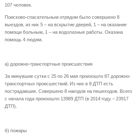
107 человек.
Виды деятельности
Поисково-спасательным отрядом было совершено 8
Обслуживание опасных производственных объектов
выездов, из них 5 – на вскрытие дверей, 1 – на оказание
Оказание платных образовательных услуг
помощи больным, 1 – на водолазные работы. Оказана
помощь 4 людям.
УГЗ рекомендует
Памятки населению
Как стать спасателем
а) дорожно-транспортные происшествия
Уголок гражданской обороны
За минувшие сутки с 25 по 26 мая произошло 87 дорожно-
Пресс-центр
транспортных происшествий. Из них в 8 ДТП есть
пострадавшие. Совершено 8 наездов на пешеходов. Всего
СМИ о нас
с начала года произошло 13989 ДТП (в 2014 году – 23917
Конкурсы
ДТП).
Наша работа
Фотогалерея
б) пожары
Обращения