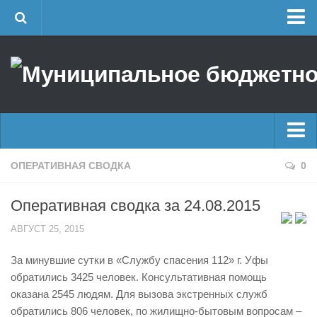
Главная
Об учреждении
Руководство
ЕДДС г. Уфы
Районные УГЗ
Главные новости
ОПЕРАТИВНАЯ СВОДКА
0
Поисково-спасательный отряд г. Уфы
Новости
Учебно-методический отдел
Оперативная сводка за 24.08.2015
Оперативная сводка
Центр размещения пострадавших
АВГУСТ 25, 2015
Архив
Раскрытие информации
За минувшие сутки в «Службу спасения 112» г. Уфы
Отчеты о реализации муниципальных программ
Половодье
обратились 3425 человек. Консультативная помощь
Документы
Купальный сезон
оказана 2545 людям. Для вызова экстренных служб
История
обратились 806 человек, по жилищно-бытовым вопросам –