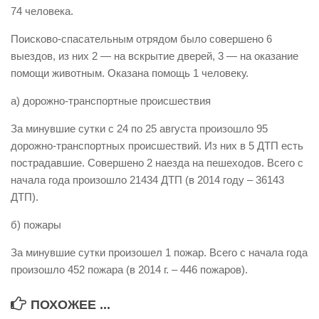
74 человека.
Виды деятельности
Поисково-спасательным отрядом было совершено 6
Обслуживание опасных производственных объектов
выездов, из них 2 — на вскрытие дверей, 3 — на оказание
Оказание платных образовательных услуг
помощи животным. Оказана помощь 1 человеку.
УГЗ рекомендует
а) дорожно-транспортные происшествия
Памятки населению
За минувшие сутки с 24 по 25 августа произошло 95
Как стать спасателем
дорожно-транспортных происшествий. Из них в 5 ДТП есть
пострадавшие. Совершено 2 наезда на пешеходов. Всего с
Уголок гражданской обороны
начала года произошло 21434 ДТП (в 2014 году – 36143
Пресс-центр
ДТП).
СМИ о нас
б) пожары
Конкурсы
За минувшие сутки произошел 1 пожар. Всего с начала года
Наша работа
произошло 452 пожара (в 2014 г. – 446 пожаров).
Фотогалерея
ПОХОЖЕЕ ...
Обращения