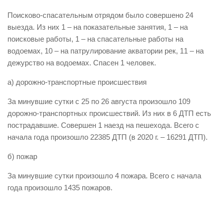
Виды деятельности
Поисково-спасательным отрядом было совершено 24
выезда. Из них 1 – на показательные занятия, 1 – на
Обслуживание опасных производственных объектов
поисковые работы, 1 – на спасательные работы на
Оказание платных образовательных услуг
водоемах, 10 – на патрулирование акватории рек, 11 – на
дежурство на водоемах. Спасен 1 человек.
УГЗ рекомендует
Памятки населению
а) дорожно-транспортные происшествия
Как стать спасателем
За минувшие сутки с 25 по 26 августа произошло 109
дорожно-транспортных происшествий. Из них в 6 ДТП есть
Уголок гражданской обороны
пострадавшие. Совершен 1 наезд на пешехода. Всего с
Пресс-центр
начала года произошло 22385 ДТП (в 2020 г. – 16291 ДТП).
СМИ о нас
б) пожар
Конкурсы
За минувшие сутки произошло 4 пожара. Всего с начала
Наша работа
года произошло 1435 пожаров.
Фотогалерея
Обращения