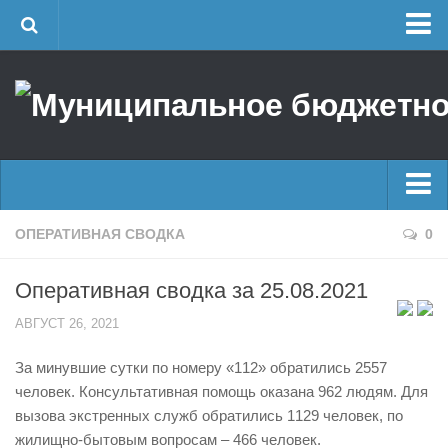
Главная
Об учреждении
Руководство
ЕДДС г. Уфы
Районные УГЗ
Главные новости
ОПЕРАТИВНАЯ СВОДКА
0
Поисково-спасательный отряд г. Уфы
Новости
Учебно-методический отдел
Оперативная сводка за 25.08.2021
Оперативная сводка
Центр размещения пострадавших
АВГУСТ 26, 2021
Архив
Раскрытие информации
За минувшие сутки по номеру «112» обратились 2557
Отчеты о реализации муниципальных программ
Половодье
человек. Консультативная помощь оказана 962 людям. Для
Документы
Купальный сезон
вызова экстренных служб обратились 1129 человек, по
История
жилищно-бытовым вопросам – 466 человек.