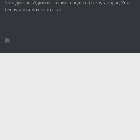
Учредитель
: Администрация городского округа город Уфа
Районные УГЗ
Республики Башкортостан.
Поисково-спасательный отряд г. Уфы
Учебно-методический отдел
Центр размещения пострадавших
Раскрытие информации
Отчеты о реализации муниципальных программ
Документы
История
Виды деятельности
Обслуживание опасных производственных объектов
Оказание платных образовательных услуг
УГЗ рекомендует
Памятки населению