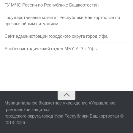
ГУ МЧС России по Республике Башкортостан
Государственный комитет Республики Башкортостан по
чрезвычайным ситуациям
Сайт администрации городского округа город Уфа
Учебно-методический отдел МБУ УГЗ г. Уфы
Главная
Муниципальное бюджетное учреждение «
Управление
Об учреждении
гражданской защиты
»
городского округа город Уфа Республики Башкортостан ©
Руководство
2013-2026
ЕДДС г. Уфы