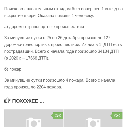
Виды деятельности
Поисково-спасательным отрядом был совершен 1 выезд на
вскрытие двери. Оказана помощь 1 человеку.
Обслуживание опасных производственных объектов
а) дорожно-транспортные происшествия
Оказание платных образовательных услуг
УГЗ рекомендует
За минувшие сутки с 25 по 26 декабря произошло 127
дорожно-транспортных происшествий. Из них в 1 ДТП есть
Памятки населению
пострадавший. Всего с начала года произошло 34134 ДТП
Как стать спасателем
(в 2020 г. – 17668 ДТП).
Уголок гражданской обороны
б) пожар
Пресс-центр
За минувшие сутки произошло 4 пожара. Всего с начала
СМИ о нас
года произошло 2204 пожара.
Конкурсы
ПОХОЖЕЕ ...
Наша работа
Фотогалерея
0
0
Обращения