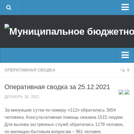
Главная
Об учреждении
Руководство
ЕДДС г. Уфы
Районные УГЗ
Главные новости
ОПЕРАТИВНАЯ СВОДКА
0
Поисково-спасательный отряд г. Уфы
Новости
Учебно-методический отдел
Оперативная сводка за 25.12.2021
Оперативная сводка
Центр размещения пострадавших
ДЕКАБРЬ 26, 2021
Архив
Раскрытие информации
За минувшие сутки по номеру «112» обратились 3654
Отчеты о реализации муниципальных программ
Половодье
человека. Консультативная помощь оказана 1515 людям.
Документы
Купальный сезон
Для вызова экстренных служб обратились 1178 человек,
История
по жилищно-бытовым вопросам – 961 человек.