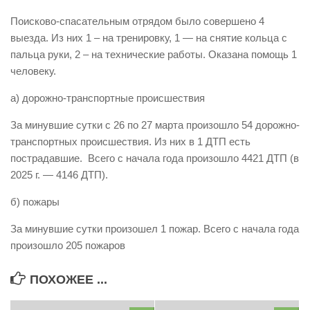
Виды деятельности
Поисково-спасательным отрядом было совершено 4
выезда. Из них 1 – на тренировку, 1 — на снятие кольца с
Обслуживание опасных производственных объектов
пальца руки, 2 – на технические работы. Оказана помощь 1
Оказание платных образовательных услуг
человеку.
УГЗ рекомендует
а) дорожно-транспортные происшествия
Памятки населению
За минувшие сутки с 26 по 27 марта произошло 54 дорожно-
Как стать спасателем
транспортных происшествия. Из них в 1 ДТП есть
пострадавшие. Всего с начала года произошло 4421 ДТП (в
Уголок гражданской обороны
2025 г. — 4146 ДТП).
Пресс-центр
б) пожары
СМИ о нас
За минувшие сутки произошел 1 пожар. Всего с начала года
Конкурсы
произошло 205 пожаров
Наша работа
Фотогалерея
ПОХОЖЕЕ ...
Обращения