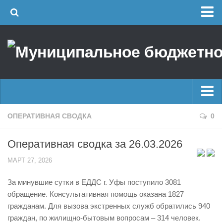
Главная
Об учреждении
Руководство
ЕДДС г. Уфы
Районные УГЗ
Главные новости
ОПЕРАТИВНАЯ СВОДКА
0
Поисково-спасательный отряд г. Уфы
Новости
Учебно-методический отдел
Оперативная сводка за 26.03.2026
Оперативная сводка
Центр размещения пострадавших
МАРТ 27, 2026
Архив
Раскрытие информации
За минувшие сутки в ЕДДС г. Уфы поступило 3081
Отчеты о реализации муниципальных программ
Половодье
обращение. Консультативная помощь оказана 1827
Документы
Купальный сезон
гражданам. Для вызова экстренных служб обратились 940
История
граждан, по жилищно-бытовым вопросам – 314 человек.