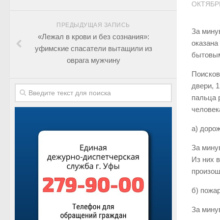
ОКТЯБРЬ
ПРЕДЫДУЩАЯ ЗАПИСЬ
За мину
«Лежал в крови и без сознания»:
оказана
уфимские спасатели вытащили из
бытовым
оврага мужчину
Поисков
двери, 
пальца 
человек
а) доро
За мину
Из них 
произош
б) пожа
За мину