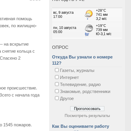
тативная помощь
овек, по жилищно-
— на вскрытие
ОПРОС
 снятие кольца с
Откуда Вы узнали о номере
 Спасено 2
112?
Газеты, журналы
Интернет
Телевидение, радио
ное происшествие.
Знакомые, родственники
Всего с начала года
Другое
Посмотреть результаты
о 1545 пожаров.
Как Вы оцениваете работу