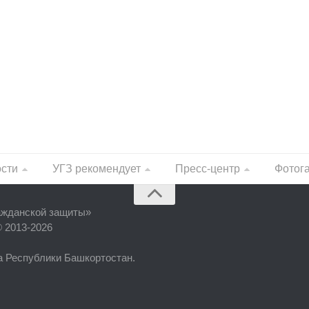
ости
УГЗ рекомендует
Пресс-центр
Фотог
ажданской защиты
»
© 2013-2026
фа Республики Башкортостан.