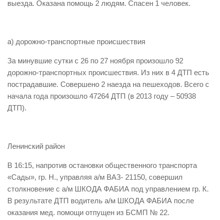
выезда. Оказана помощь 2 людям. Спасен 1 человек.
Виды деятельности
Обслуживание опасных производственных объектов
а) дорожно-транспортные происшествия
Оказание платных образовательных услуг
За минувшие сутки с 26 по 27 ноября произошло 92
УГЗ рекомендует
дорожно-транспортных происшествия. Из них в 4 ДТП есть
Памятки населению
пострадавшие. Совершено 2 наезда на пешеходов. Всего с
начала года произошло 47264 ДТП (в 2013 году – 50938
Как стать спасателем
ДТП).
Уголок гражданской обороны
Пресс-центр
Ленинский район
СМИ о нас
Конкурсы
В 16:15, напротив остановки общественного транспорта
«Сады», гр. Н., управляя а/м ВАЗ- 21150, совершил
Наша работа
столкновение с а/м ШКОДА ФАБИА под управлением гр. К.
Фотогалерея
В результате ДТП водитель а/м ШКОДА ФАБИА после
оказания мед. помощи отпущен из БСМП № 22.
Обращения