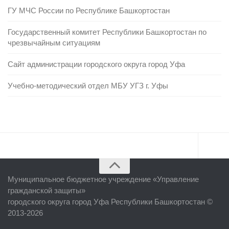
ГУ МЧС России по Республике Башкортостан
Государственный комитет Республики Башкортостан по
чрезвычайным ситуациям
Сайт администрации городского округа город Уфа
Учебно-методический отдел МБУ УГЗ г. Уфы
Главная
Муниципальное бюджетное учреждение «
Управление
Об учреждении
гражданской защиты
»
городского округа город Уфа Республики Башкортостан ©
Руководство
2013-2026
ЕДДС г. Уфы