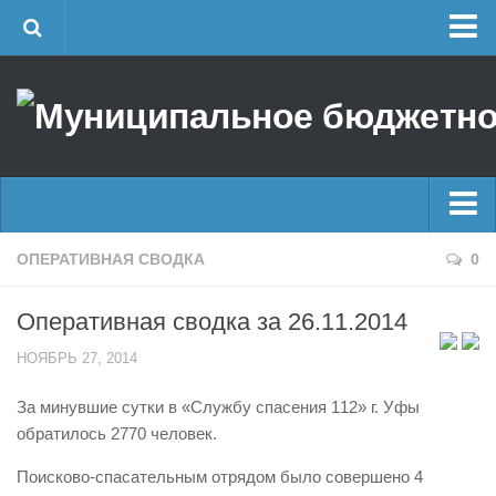
Главная
Об учреждении
Руководство
ЕДДС г. Уфы
Районные УГЗ
Главные новости
ОПЕРАТИВНАЯ СВОДКА
0
Поисково-спасательный отряд г. Уфы
Новости
Учебно-методический отдел
Оперативная сводка за 26.11.2014
Оперативная сводка
Центр размещения пострадавших
НОЯБРЬ 27, 2014
Архив
Раскрытие информации
За минувшие сутки в «Службу спасения 112» г. Уфы
Отчеты о реализации муниципальных программ
Половодье
обратилось 2770 человек.
Документы
Купальный сезон
Поисково-спасательным отрядом было совершено 4
История