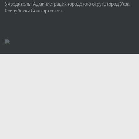
Учредитель
: Администрация городского округа город Уфа
Районные УГЗ
Республики Башкортостан.
Поисково-спасательный отряд г. Уфы
Учебно-методический отдел
Центр размещения пострадавших
Раскрытие информации
Отчеты о реализации муниципальных программ
Документы
История
Виды деятельности
Обслуживание опасных производственных объектов
Оказание платных образовательных услуг
УГЗ рекомендует
Памятки населению