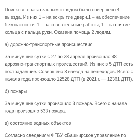
Виды деятельности
Поисково-спасательным отрядом было совершено 4
выезда. Из них 1 – на вскрытие двери,1 – на обеспечение
Обслуживание опасных производственных объектов
безопасности, 1 – на спасательные работы, 1 – на снятие
Оказание платных образовательных услуг
кольца с пальца руки. Оказана помощь 2 людям.
УГЗ рекомендует
а) дорожно-транспортные происшествия
Памятки населению
За минувшие сутки с 27 по 28 апреля произошло 98
Как стать спасателем
дорожно-транспортных происшествий. Из них в 5 ДТП есть
пострадавшие. Совершено 3 наезда на пешеходов. Всего с
Уголок гражданской обороны
начала года произошло 12528 ДТП (в 2021 г. — 12361 ДТП).
Пресс-центр
б) пожары
СМИ о нас
За минувшие сутки произошло 3 пожара. Всего с начала
Конкурсы
года произошло 533 пожара.
Наша работа
в) состояние водных объектов
Фотогалерея
Согласно сведениям ФГБУ «Башкирское управление по
Обращения