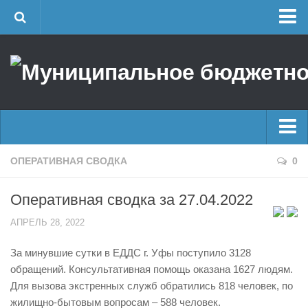
Главная
Об учреждении
Руководство
ЕДДС г. Уфы
Районные УГЗ
Главные новости
ОПЕРАТИВНАЯ СВОДКА
0
Поисково-спасательный отряд г. Уфы
Новости
Учебно-методический отдел
Оперативная сводка за 27.04.2022
Оперативная сводка
Центр размещения пострадавших
АПРЕЛЬ 28, 2022
Архив
Раскрытие информации
За минувшие сутки в ЕДДС г. Уфы поступило 3128
Отчеты о реализации муниципальных программ
Половодье
обращений. Консультативная помощь оказана 1627 людям.
Документы
Купальный сезон
Для вызова экстренных служб обратились 818 человек, по
История
жилищно-бытовым вопросам – 588 человек.