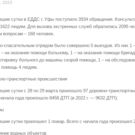
, 2023
вшие сутки в ЕДДС г. Уфы поступило 3934 обращения. Консуль
 1622 людям. Для вызова экстренных служб обратились 2095 че
 вопросам – 168 человек.
о-спасательным отрядом было совершено 5 выездов. Из них 1 –
 – на оказание помощи больному, 1 – на оказание помощи бригаде
ртировку больного до машины скорой помощи, 1 – на обследован
 помощь 4 людям.
жно-транспортные происшествия
вшие сутки с 28 по 29 марта произошло 97 дорожно-транспортн
 начала года произошло 8458 ДТП (в 2022 г. — 9632 ДТП).
ры
вшие сутки произошел 1 пожар. Всего с начала года произошел 
ояние водных объектов