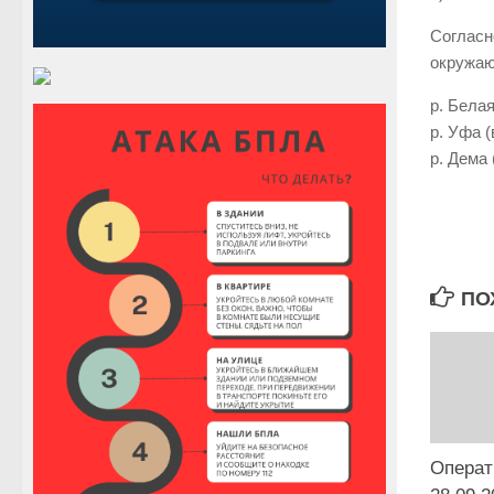
Согласн
окружаю
р. Белая
р. Уфа (
р. Дема 
ПО
Операт