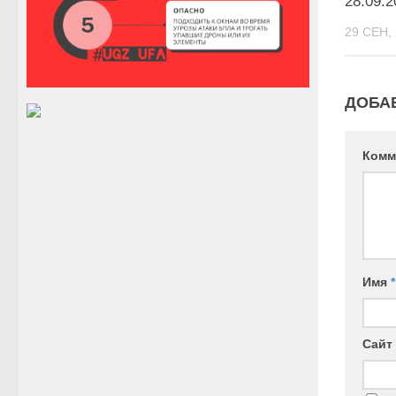
28.09.2
29 СЕН,
ДОБА
Комм
Имя
*
Сайт