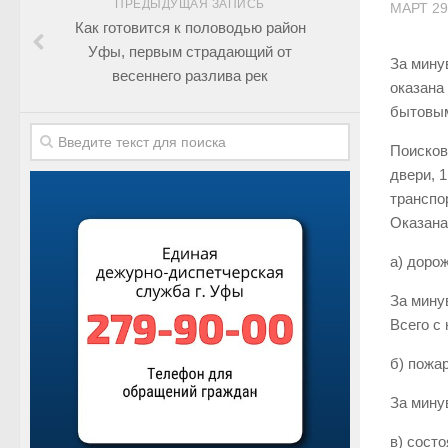
ПРЕДЫДУЩАЯ ЗАПИСЬ
МАРТ 29
Как готовится к половодью район
Уфы, первым страдающий от
За мину
весеннего разлива рек
оказана
бытовым
Поисков
двери, 1
транспо
Оказана
а) доро
За мину
Всего с
б) пожа
За мину
в) сост