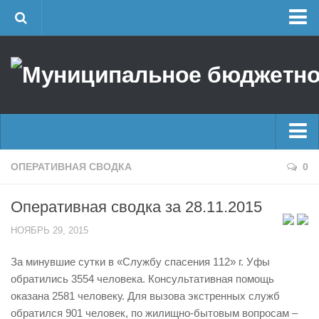
Главная
Об учреждении
Руководство
ЕДДС г. Уфы
Районные УГЗ
Главные новости
ОПЕРАТИВНАЯ СВОДКА
0
Поисково-спасательный отряд г. Уфы
Новости
Учебно-методический отдел
Оперативная сводка за 28.11.2015
Оперативная сводка
Центр размещения пострадавших
НОЯБРЬ 29, 2015
Архив
Раскрытие информации
За минувшие сутки в «Службу спасения 112» г. Уфы
Отчеты о реализации муниципальных программ
Половодье
обратились 3554 человека. Консультативная помощь
Документы
Купальный сезон
оказана 2581 человеку. Для вызова экстренных служб
История
обратился 901 человек, по жилищно-бытовым вопросам –