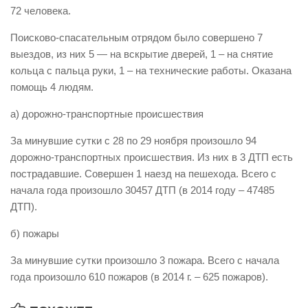
72 человека.
Виды деятельности
Поисково-спасательным отрядом было совершено 7
Обслуживание опасных производственных объектов
выездов, из них 5 — на вскрытие дверей, 1 – на снятие
Оказание платных образовательных услуг
кольца с пальца руки, 1 – на технические работы. Оказана
помощь 4 людям.
УГЗ рекомендует
Памятки населению
а) дорожно-транспортные происшествия
Как стать спасателем
За минувшие сутки с 28 по 29 ноября произошло 94
дорожно-транспортных происшествия. Из них в 3 ДТП есть
Уголок гражданской обороны
пострадавшие. Совершен 1 наезд на пешехода. Всего с
Пресс-центр
начала года произошло 30457 ДТП (в 2014 году – 47485
СМИ о нас
ДТП).
Конкурсы
б) пожары
Наша работа
За минувшие сутки произошло 3 пожара. Всего с начала
Фотогалерея
года произошло 610 пожаров (в 2014 г. – 625 пожаров).
Обращения