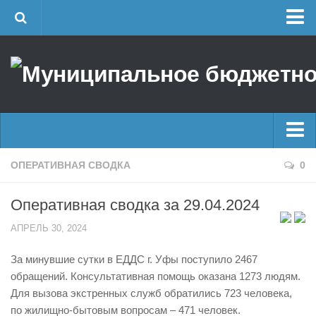
Главная
Об учреждении
Руководство
ЕДДС г. Уфы
Районные УГЗ
Главные новости
ОПЕРАТИВНАЯ СВОДКА
0
Поисково-спасательный отряд г. Уфы
Новости
Учебно-методический отдел
Оперативная сводка за 29.04.2024
Оперативная сводка
Центр размещения пострадавших
АПРЕЛЬ 30, 2024
Архив
Раскрытие информации
За минувшие сутки в ЕДДС г. Уфы поступило 2467
Отчеты о реализации муниципальных программ
Половодье
обращений. Консультативная помощь оказана 1273 людям.
Документы
Купальный сезон
Для вызова экстренных служб обратились 723 человека,
История
по жилищно-бытовым вопросам – 471 человек.