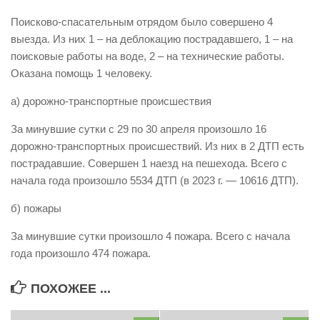
Виды деятельности
Поисково-спасательным отрядом было совершено 4
выезда. Из них 1 – на деблокацию пострадавшего, 1 – на
Обслуживание опасных производственных объектов
поисковые работы на воде, 2 – на технические работы.
Оказание платных образовательных услуг
Оказана помощь 1 человеку.
УГЗ рекомендует
а) дорожно-транспортные происшествия
Памятки населению
За минувшие сутки с 29 по 30 апреля произошло 16
Как стать спасателем
дорожно-транспортных происшествий. Из них в 2 ДТП есть
пострадавшие. Совершен 1 наезд на пешехода. Всего с
Уголок гражданской обороны
начала года произошло 5534 ДТП (в 2023 г. — 10616 ДТП).
Пресс-центр
б) пожары
СМИ о нас
За минувшие сутки произошло 4 пожара. Всего с начала
Конкурсы
года произошло 474 пожара.
Наша работа
Фотогалерея
ПОХОЖЕЕ ...
Обращения