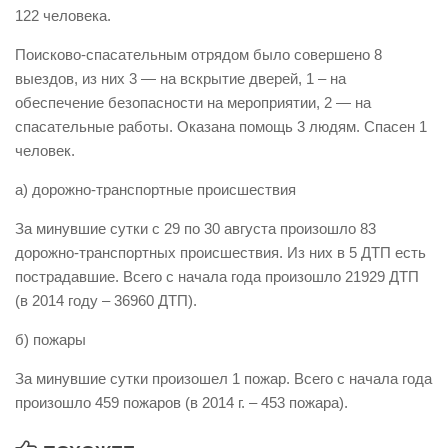
122 человека.
Виды деятельности
Поисково-спасательным отрядом было совершено 8
Обслуживание опасных производственных объектов
выездов, из них 3 — на вскрытие дверей, 1 – на
Оказание платных образовательных услуг
обеспечение безопасности на мероприятии, 2 — на
спасательные работы. Оказана помощь 3 людям. Спасен 1
УГЗ рекомендует
человек.
Памятки населению
а) дорожно-транспортные происшествия
Как стать спасателем
За минувшие сутки с 29 по 30 августа произошло 83
Уголок гражданской обороны
дорожно-транспортных происшествия. Из них в 5 ДТП есть
Пресс-центр
пострадавшие. Всего с начала года произошло 21929 ДТП
СМИ о нас
(в 2014 году – 36960 ДТП).
Конкурсы
б) пожары
Наша работа
За минувшие сутки произошел 1 пожар. Всего с начала года
Фотогалерея
произошло 459 пожаров (в 2014 г. – 453 пожара).
Обращения