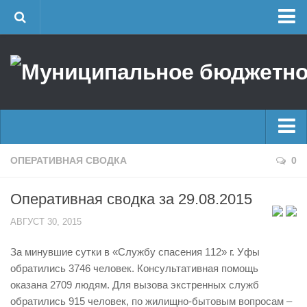
Главная
Об учреждении
Руководство
ЕДДС г. Уфы
Районные УГЗ
Главные новости
ОПЕРАТИВНАЯ СВОДКА
0
Поисково-спасательный отряд г. Уфы
Новости
Учебно-методический отдел
Оперативная сводка за 29.08.2015
Оперативная сводка
Центр размещения пострадавших
АВГУСТ 30, 2015
Архив
Раскрытие информации
За минувшие сутки в «Службу спасения 112» г. Уфы
Отчеты о реализации муниципальных программ
Половодье
обратились 3746 человек. Консультативная помощь
Документы
Купальный сезон
оказана 2709 людям. Для вызова экстренных служб
История
обратились 915 человек, по жилищно-бытовым вопросам –