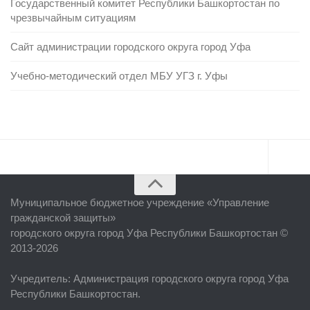
Государственный комитет Республики Башкортостан по
чрезвычайным ситуациям
Сайт администрации городского округа город Уфа
Учебно-методический отдел МБУ УГЗ г. Уфы
Главная
Муниципальное бюджетное учреждение «
Управление
Об учреждении
гражданской защиты
»
городского округа город Уфа Республики Башкортостан ©
Руководство
2013-2026
ЕДДС г. Уфы
Учредитель
: Администрация городского округа город Уфа
Районные УГЗ
Республики Башкортостан.
Поисково-спасательный отряд г. Уфы