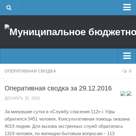
Главная
Об учреждении
Руководство
ЕДДС г. Уфы
Районные УГЗ
Главные новости
ОПЕРАТИВНАЯ СВОДКА
0
Поисково-спасательный отряд г. Уфы
Новости
Учебно-методический отдел
Оперативная сводка за 29.12.2016
Оперативная сводка
Центр размещения пострадавших
ДЕКАБРЬ 30, 2016
Архив
Раскрытие информации
За минувшие сутки в «Службу спасения 112» г. Уфы
Отчеты о реализации муниципальных программ
Половодье
обратился 5451 человек. Консультативная помощь оказана
Документы
Купальный сезон
4019 людям. Для вызова экстренных служб обратились
История
1319 человек, по жилищно-бытовым вопросам – 113