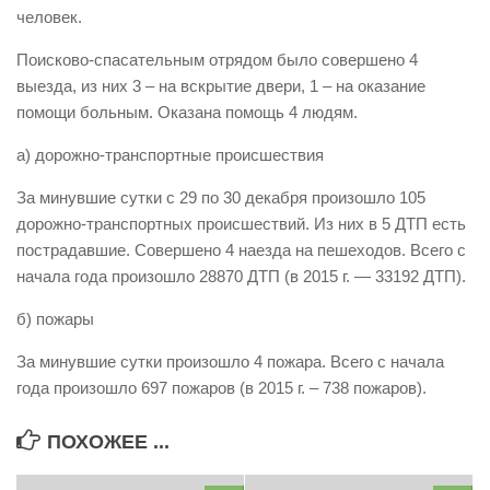
человек.
Виды деятельности
Поисково-спасательным отрядом было совершено 4
Обслуживание опасных производственных объектов
выезда, из них 3 – на вскрытие двери, 1 – на оказание
Оказание платных образовательных услуг
помощи больным. Оказана помощь 4 людям.
УГЗ рекомендует
а) дорожно-транспортные происшествия
Памятки населению
За минувшие сутки с 29 по 30 декабря произошло 105
Как стать спасателем
дорожно-транспортных происшествий. Из них в 5 ДТП есть
пострадавшие. Совершено 4 наезда на пешеходов. Всего с
Уголок гражданской обороны
начала года произошло 28870 ДТП (в 2015 г. — 33192 ДТП).
Пресс-центр
б) пожары
СМИ о нас
За минувшие сутки произошло 4 пожара. Всего с начала
Конкурсы
года произошло 697 пожаров (в 2015 г. – 738 пожаров).
Наша работа
Фотогалерея
ПОХОЖЕЕ ...
Обращения