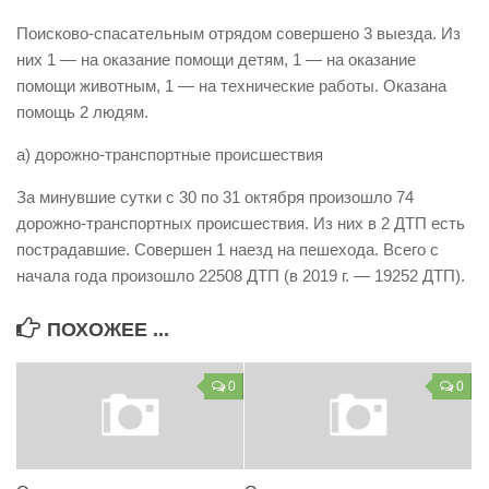
Виды деятельности
Поисково-спасательным отрядом совершено 3 выезда. Из
них 1 — на оказание помощи детям, 1 — на оказание
Обслуживание опасных производственных объектов
помощи животным, 1 — на технические работы. Оказана
Оказание платных образовательных услуг
помощь 2 людям.
УГЗ рекомендует
а) дорожно-транспортные происшествия
Памятки населению
За минувшие сутки с 30 по 31 октября произошло 74
Как стать спасателем
дорожно-транспортных происшествия. Из них в 2 ДТП есть
пострадавшие. Совершен 1 наезд на пешехода. Всего с
Уголок гражданской обороны
начала года произошло 22508 ДТП (в 2019 г. — 19252 ДТП).
Пресс-центр
СМИ о нас
ПОХОЖЕЕ ...
Конкурсы
0
0
Наша работа
Фотогалерея
Обращения