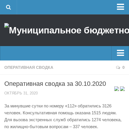
Главная
Об учреждении
Руководство
ЕДДС г. Уфы
Районные УГЗ
Главные новости
ОПЕРАТИВНАЯ СВОДКА
0
Поисково-спасательный отряд г. Уфы
Новости
Учебно-методический отдел
Оперативная сводка за 30.10.2020
Оперативная сводка
Центр размещения пострадавших
ОКТЯБРЬ 31, 2020
Архив
Раскрытие информации
За минувшие сутки по номеру «112» обратились 3126
Отчеты о реализации муниципальных программ
Половодье
человек. Консультативная помощь оказана 1515 людям.
Документы
Купальный сезон
Для вызова экстренных служб обратились 1274 человека,
История
по жилищно-бытовым вопросам – 337 человек.