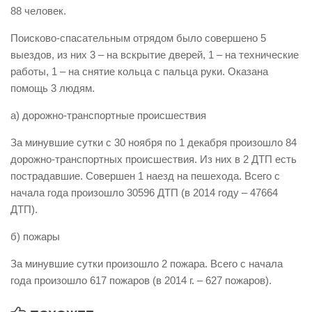
88 человек.
Виды деятельности
Поисково-спасательным отрядом было совершено 5
Обслуживание опасных производственных объектов
выездов, из них 3 – на вскрытие дверей, 1 – на технические
Оказание платных образовательных услуг
работы, 1 – на снятие кольца с пальца руки. Оказана
помощь 3 людям.
УГЗ рекомендует
Памятки населению
а) дорожно-транспортные происшествия
Как стать спасателем
За минувшие сутки с 30 ноября по 1 декабря произошло 84
дорожно-транспортных происшествия. Из них в 2 ДТП есть
Уголок гражданской обороны
пострадавшие. Совершен 1 наезд на пешехода. Всего с
Пресс-центр
начала года произошло 30596 ДТП (в 2014 году – 47664
СМИ о нас
ДТП).
Конкурсы
б) пожары
Наша работа
За минувшие сутки произошло 2 пожара. Всего с начала
Фотогалерея
года произошло 617 пожаров (в 2014 г. – 627 пожаров).
Обращения