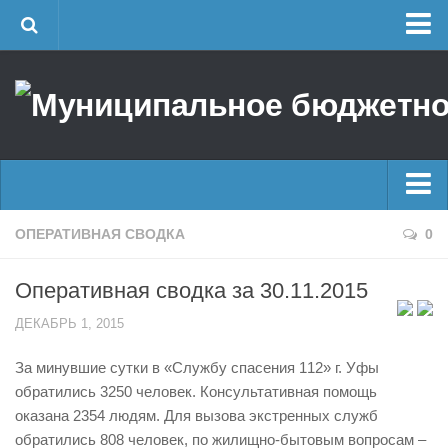
Главная
Об учреждении
Руководство
ЕДДС г. Уфы
Районные УГЗ
Главные новости
ОПЕРАТИВНАЯ СВОДКА
0
Поисково-спасательный отряд г. Уфы
Новости
Учебно-методический отдел
Оперативная сводка за 30.11.2015
Оперативная сводка
Центр размещения пострадавших
ДЕКАБРЬ 1, 2015
Архив
Раскрытие информации
За минувшие сутки в «Службу спасения 112» г. Уфы
Отчеты о реализации муниципальных программ
Половодье
обратились 3250 человек. Консультативная помощь
Документы
Купальный сезон
оказана 2354 людям. Для вызова экстренных служб
История
обратились 808 человек, по жилищно-бытовым вопросам –