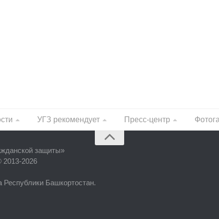
ости
УГЗ рекомендует
Пресс-центр
Фотог
ажданской защиты
»
© 2013-2026
фа Республики Башкортостан.