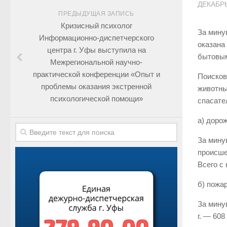
ДЕКАБРЬ
ПРЕДЫДУЩАЯ ЗАПИСЬ
Кризисный психолог
За мину
Информационно-диспетчерского
оказана
центра г. Уфы выступила на
бытовым
Межрегиональной научно-
практической конференции «Опыт и
Поисков
проблемы оказания экстренной
животны
психологической помощи»
спасате
а) доро
За мину
происше
Всего с
б) пожа
За мину
г. — 608