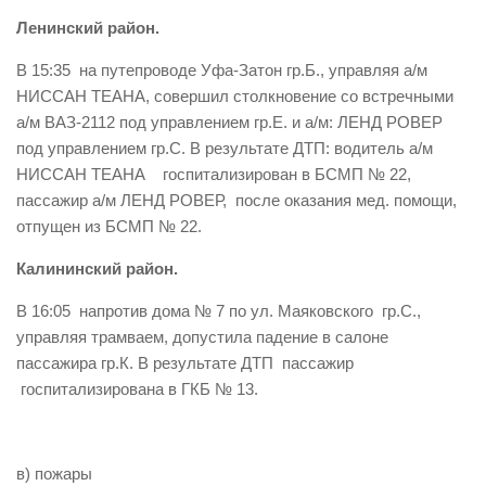
Ленинский район.
Контакты
Вакансии
В 15:35 на путепроводе Уфа-Затон гр.Б., управляя а/м
НИССАН ТЕАНА, совершил столкновение со встречными
а/м ВАЗ-2112 под управлением гр.Е. и а/м: ЛЕНД РОВЕР
под управлением гр.С. В результате ДТП: водитель а/м
НИССАН ТЕАНА госпитализирован в БСМП № 22,
пассажир а/м ЛЕНД РОВЕР, после оказания мед. помощи,
отпущен из БСМП № 22.
Калининский район.
В 16:05 напротив дома № 7 по ул. Маяковского гр.С.,
управляя трамваем, допустила падение в салоне
пассажира гр.К. В результате ДТП пассажир
госпитализирована в ГКБ № 13.
в) пожары