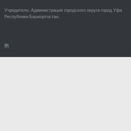
ЕДДС г. Уфы
Учредитель
: Администрация городского округа город Уфа
Районные УГЗ
Республики Башкортостан.
Поисково-спасательный отряд г. Уфы
Учебно-методический отдел
Центр размещения пострадавших
Раскрытие информации
Отчеты о реализации муниципальных программ
Документы
История
Виды деятельности
Обслуживание опасных производственных объектов
Оказание платных образовательных услуг
УГЗ рекомендует
Памятки населению