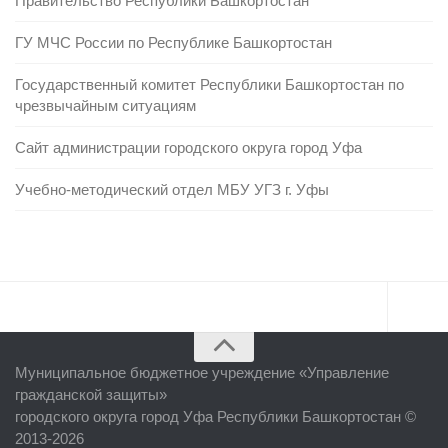
Правительство Республики Башкортостан
ГУ МЧС России по Республике Башкортостан
Государственный комитет Республики Башкортостан по
чрезвычайным ситуациям
Сайт администрации городского округа город Уфа
Учебно-методический отдел МБУ УГЗ г. Уфы
Главная
Муниципальное бюджетное учреждение «
Управление
Об учреждении
гражданской защиты
»
городского округа город Уфа Республики Башкортостан ©
Руководство
2013-2026