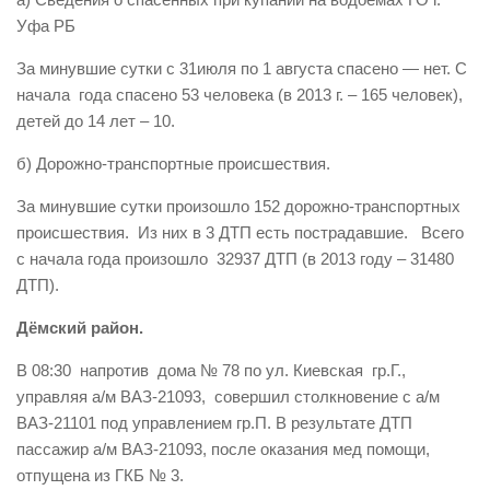
Уфа РБ
Виды деятельности
Обслуживание опасных производственных объектов
За минувшие сутки с 31июля по 1 августа спасено — нет. С
начала года спасено 53 человека (в 2013 г. – 165 человек),
Оказание платных образовательных услуг
детей до 14 лет – 10.
УГЗ рекомендует
б) Дорожно-транспортные происшествия.
Памятки населению
За минувшие сутки произошло 152 дорожно-транспортных
Как стать спасателем
происшествия. Из них в 3 ДТП есть пострадавшие. Всего
Уголок гражданской обороны
с начала года произошло 32937 ДТП (в 2013 году – 31480
ДТП).
Пресс-центр
Дёмский район.
СМИ о нас
Конкурсы
В 08:30 напротив дома № 78 по ул. Киевская гр.Г.,
управляя а/м ВАЗ-21093, совершил столкновение с а/м
Наша работа
ВАЗ-21101 под управлением гр.П. В результате ДТП
Фотогалерея
пассажир а/м ВАЗ-21093, после оказания мед помощи,
отпущена из ГКБ № 3.
Обращения