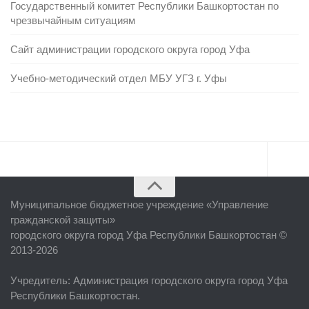
Государственный комитет Республики Башкортостан по
чрезвычайным ситуациям
Сайт администрации городского округа город Уфа
Учебно-методический отдел МБУ УГЗ г. Уфы
Главная
Муниципальное бюджетное учреждение «
Управление
Об учреждении
гражданской защиты
»
городского округа город Уфа Республики Башкортостан ©
Руководство
2013-2026
ЕДДС г. Уфы
Учредитель
: Администрация городского округа город Уфа
Районные УГЗ
Республики Башкортостан.
Поисково-спасательный отряд г. Уфы