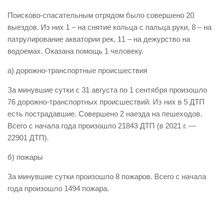
Виды деятельности
Поисково-спасательным отрядом было совершено 20
выездов. Из них 1 – на снятие кольца с пальца руки, 8 – на
Обслуживание опасных производственных объектов
патрулирование акватории рек, 11 – на дежурство на
Оказание платных образовательных услуг
водоемах. Оказана помощь 1 человеку.
УГЗ рекомендует
а) дорожно-транспортные происшествия
Памятки населению
За минувшие сутки с 31 августа по 1 сентября произошло
Как стать спасателем
76 дорожно-транспортных происшествий. Из них в 5 ДТП
есть пострадавшие. Совершено 2 наезда на пешеходов.
Уголок гражданской обороны
Всего с начала года произошло 21843 ДТП (в 2021 г. —
Пресс-центр
22901 ДТП).
СМИ о нас
б) пожары
Конкурсы
За минувшие сутки произошло 8 пожаров. Всего с начала
Наша работа
года произошло 1494 пожара.
Фотогалерея
Обращения