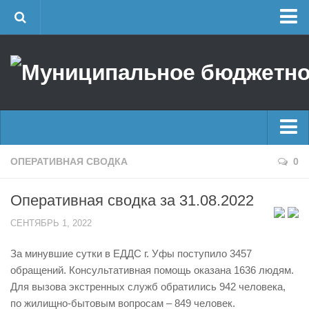
Главная
Об учреждении
Руководство
ЕДДС г. Уфы
Районные УГЗ
Главные новости
ОПЕРАТИВНАЯ СВОДКА
0
Поисково-спасательный отряд г. Уфы
Новости
Учебно-методический отдел
Оперативная сводка за 31.08.2022
Оперативная сводка
Центр размещения пострадавших
СЕНТЯБРЬ 1, 2022
Архив
Раскрытие информации
За минувшие сутки в ЕДДС г. Уфы поступило 3457
Отчеты о реализации муниципальных программ
Половодье
обращений. Консультативная помощь оказана 1636 людям.
Документы
Купальный сезон
Для вызова экстренных служб обратились 942 человека,
История
по жилищно-бытовым вопросам – 849 человек.