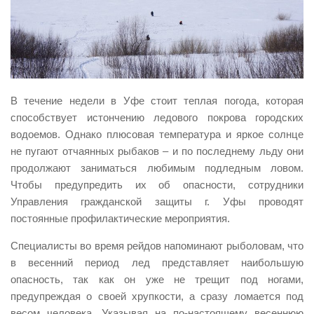
Виды деятельности
Обслуживание опасных производственных объектов
Оказание платных образовательных услуг
УГЗ рекомендует
В течение недели в Уфе стоит теплая погода, которая
Памятки населению
способствует истончению ледового покрова городских
водоемов. Однако плюсовая температура и яркое солнце
Как стать спасателем
не пугают отчаянных рыбаков – и по последнему льду они
Уголок гражданской обороны
продолжают заниматься любимым подледным ловом.
Пресс-центр
Чтобы предупредить их об опасности, сотрудники
Управления гражданской защиты г. Уфы проводят
СМИ о нас
постоянные профилактические мероприятия.
Конкурсы
Специалисты во время рейдов напоминают рыболовам, что
Наша работа
в весенний период лед представляет наибольшую
опасность, так как он уже не трещит под ногами,
Фотогалерея
предупреждая о своей хрупкости, а сразу ломается под
Обращения
весом человека. Указывая на по-настоящему весеннюю