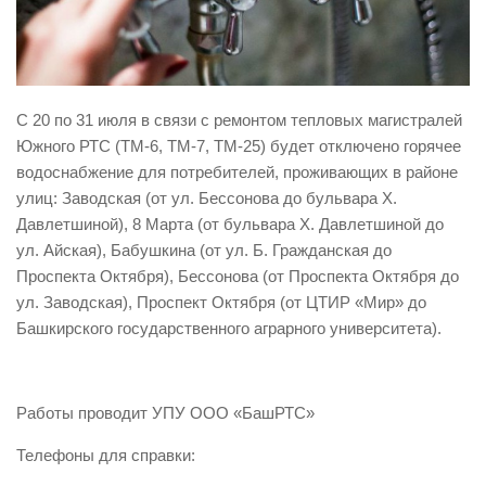
Виды деятельности
Обслуживание опасных производственных объектов
Оказание платных образовательных услуг
С 20 по 31 июля в связи с ремонтом тепловых магистралей
УГЗ рекомендует
Южного РТС (ТМ-6, ТМ-7, ТМ-25) будет отключено горячее
водоснабжение для потребителей, проживающих в районе
Памятки населению
улиц: Заводская (от ул. Бессонова до бульвара Х.
Как стать спасателем
Давлетшиной), 8 Марта (от бульвара Х. Давлетшиной до
Уголок гражданской обороны
ул. Айская), Бабушкина (от ул. Б. Гражданская до
Проспекта Октября), Бессонова (от Проспекта Октября до
Пресс-центр
ул. Заводская), Проспект Октября (от ЦТИР «Мир» до
СМИ о нас
Башкирского государственного аграрного университета).
Конкурсы
Наша работа
Работы проводит УПУ ООО «БашРТС»
Фотогалерея
Телефоны для справки:
Обращения