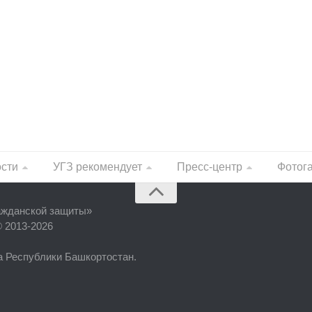
ости
УГЗ рекомендует
Пресс-центр
Фотог
ажданской защиты
»
© 2013-2026
фа Республики Башкортостан.