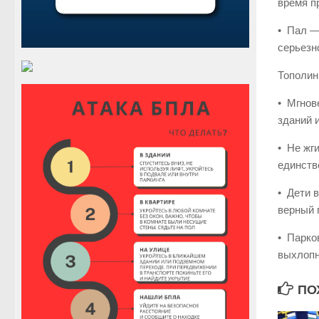
время п
• Пал —
серьезн
Тополин
• Мгнов
зданий 
• Не жг
единств
• Дети в
верный 
• Парко
выхлопн
ПО