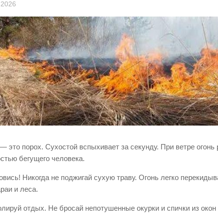
 2026
 — это порох. Сухостой вспыхивает за секунду. При ветре огонь
остью бегущего человека.
овись! Никогда не поджигай сухую траву. Огонь легко перекиды
раи и леса.
олируй отдых. Не бросай непотушенные окурки и спички из окон