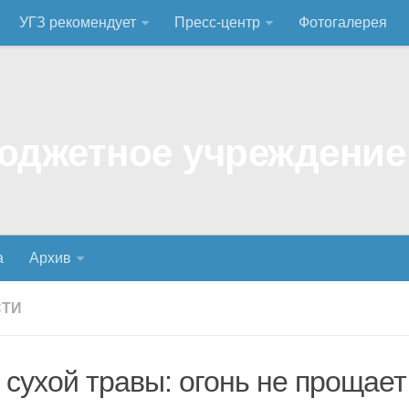
УГЗ рекомендует
Пресс-центр
Фотогалерея
а
Архив
СТИ
 сухой травы: огонь не прощае