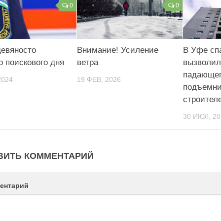
0
0
девяносто
Внимание! Усиление
В Уфе сп
о поискового дня
ветра
вызволил
падающег
2024
19 ФЕВ, 2026
подъемни
строител
30 ИЮЛ, 20
ВИТЬ КОММЕНТАРИЙ
ентарий