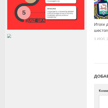
Итоги 
шестог
3 ИЮЛ, 
ДОБА
Комм